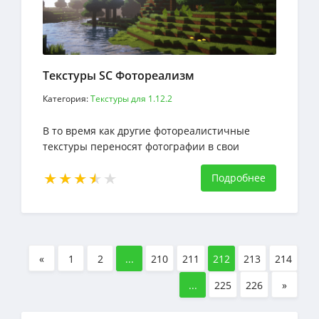
Текстуры SC Фотореализм
Категория:
Текстуры для 1.12.2
В то время как другие фотореалистичные
текстуры переносят фотографии в свои
текстуры, SC Photorealism - это работа
ювелира
Подробнее
«
1
2
...
210
211
212
213
214
...
225
226
»