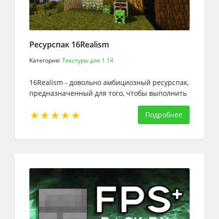
Ресурспак 16Realism
Категория:
Текстуры для 1.14
16Realism - довольно амбициозный ресурспак,
предназначенный для того, чтобы выполнить
довольно амбициозную задачу по
предоставлению игрокам текстур, которые
Подробнее
стараются выглядеть максимально
реалистично