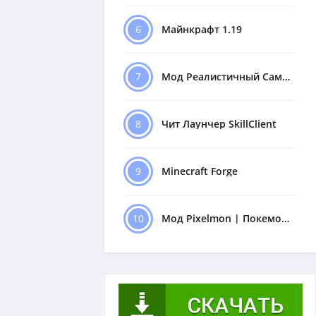
6
Майнкрафт 1.19
7
Мод Реалистичный Самолёт
8
Чит Лаунчер SkillClient
9
Minecraft Forge
10
Мод Pixelmon | Покемоны