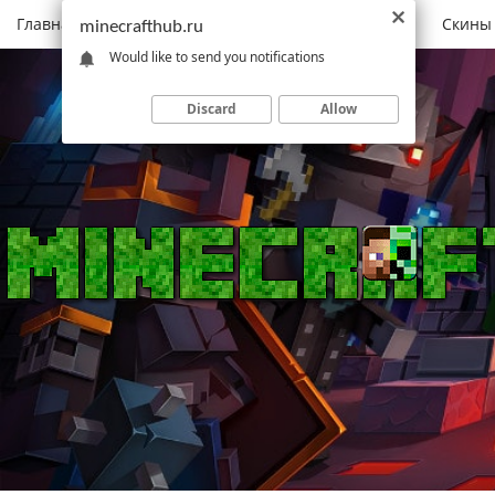
Главная
Моды
Скачать Minecraft
Карты
Скины
minecrafthub.ru
Would like to send you notifications
Discard
Allow