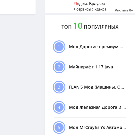
10
ТОП
ПОПУЛЯРНЫХ
1
Мод Дорогие премиум Машины
2
Майнкрафт 1.17 Java
3
FLAN'S Мод (Машины, Оружие)
4
Мод Железная Дорога и Поезда
5
Мод MrCrayfish’s Автомобили