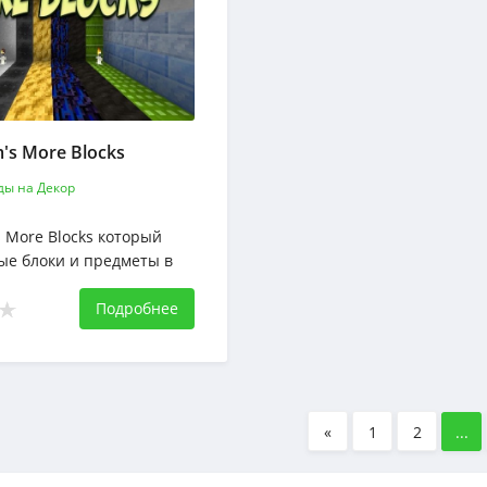
's More Blocks
ы на Декор
 More Blocks который
ые блоки и предметы в
Подробнее
«
1
2
...