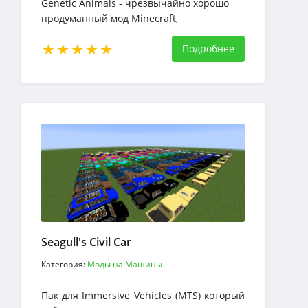
Genetic Animals - чрезвычайно хорошо
продуманный мод Minecraft,
построенный вокруг идеи придания
животным генетических и реалистичных
Подробнее
черт
Seagull's Civil Car
Категория:
Моды на Машины
Пак для Immersive Vehicles (MTS) который