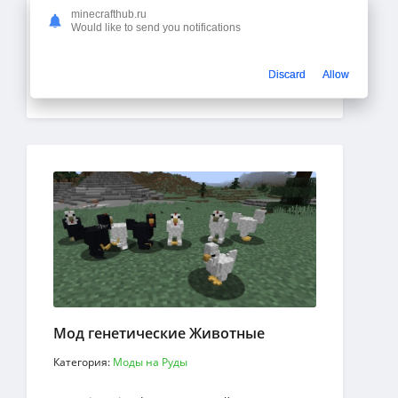
Hollow Craft - это сборка текстур для
minecrafthub.ru
Would like to send you notifications
Minecraft с именем, которое может быть
вам знакомо, если вы уже играли в Hollow
Knight
Подробнее
Discard
Allow
Мод генетические Животные
Категория:
Моды на Руды