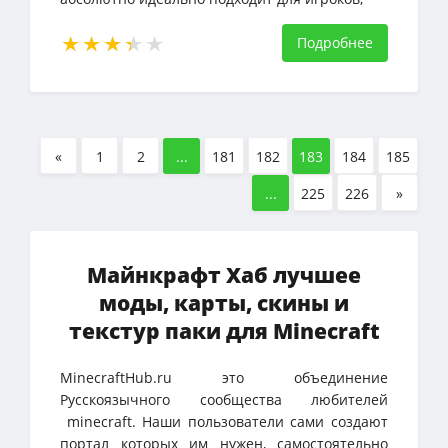
которым нужен текстурпак
Подробнее
«
1
2
...
181
182
183
184
185
...
225
226
»
Майнкрафт Хаб лучшее
моды, карты, скины и
текстур паки для Minecraft
MinecraftHub.ru это объединение
Русскоязычного сообщества любителей
minecraft. Наши пользователи сами создают
портал которых им нужен, самостоятельно