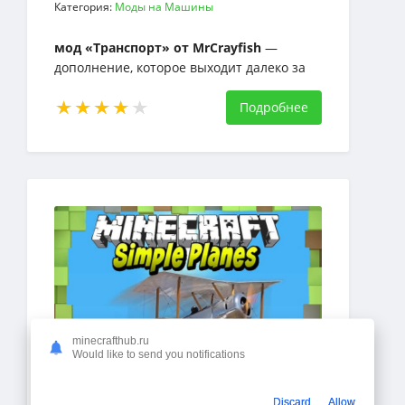
Категория:
Моды на Машины
мод «Транспорт» от MrCrayfish
—
дополнение, которое выходит далеко за
рамки простого
транспорта. Этот мод позволяет вам
Подробнее
создавать разнообразные транспортные
средства для различных видов
деятельности
minecrafthub.ru
Would like to send you notifications
Мод Simple Planes Самолёты
Discard
Allow