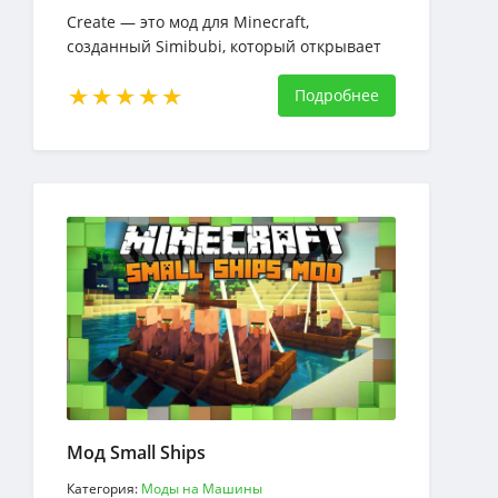
Create — это мод для Minecraft,
созданный Simibubi, который открывает
мир механических возможностей и
автоматизации. Он позволяет игрокам
Подробнее
создавать сложные
механизмы и автоматизировать
процессы, используя силу вращения.
Мод Small Ships
Категория:
Моды на Машины