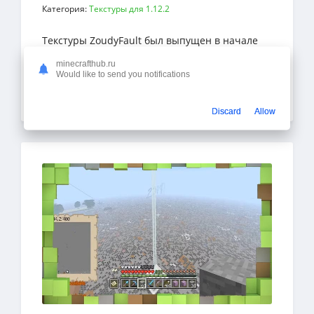
Категория:
Текстуры для 1.12.2
Текстуры ZoudyFault был выпущен в начале
2021 года. Это простой пакет ресурсов,
minecrafthub.ru
который не пытается привнести что-то
Would like to send you notifications
инновационное в ванильный
Подробнее
Discard
Allow