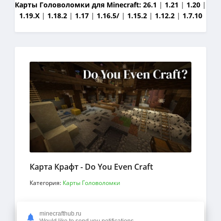
Карты Головоломки для Minecraft:
26.1
|
1.21
|
1.20
|
1.19.X
|
1.18.2
|
1.17
|
1.16.5/
|
1.15.2
|
1.12.2
|
1.7.10
Карта Крафт - Do You Even Craft
Категория:
Карты Головоломки
Карте Do You Even Craft или Ты когда-нибудь
minecrafthub.ru
Крафтил для Майнкрафт вы заставите свой
Would like to send you notifications