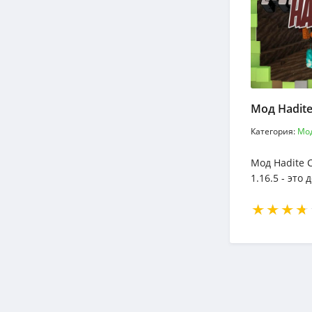
Мод Hadite
Категория:
Мо
Мод Hadite 
1.16.5 - это
других под 
Hadite Coal 
минерал