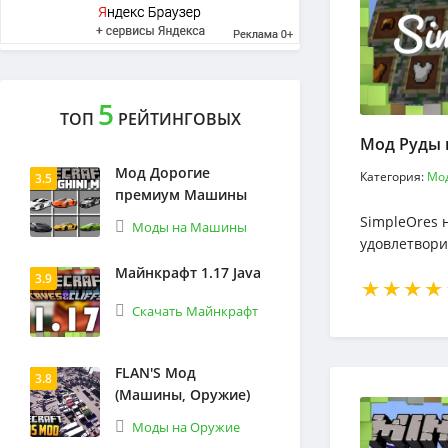
5
ТОП
РЕЙТИНГОВЫХ
Мод Дорогие
Категория:
Мо
3.5
премиум Машины
SimpleOres 
Моды на Машины
удовлетвори
прост: он до
Майнкрафт 1.17 Java
3.9
инструменто
Скачать Майнкрафт
FLAN'S Мод
3.8
(Машины, Оружие)
Моды на Оружие