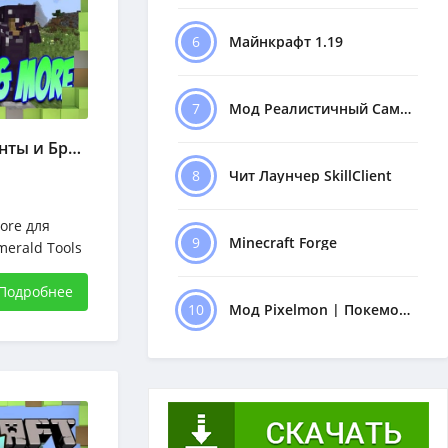
6
Майнкрафт 1.19
7
Мод Реалистичный Самолёт
Мод Новые Инструменты и Броня
8
Чит Лаунчер SkillClient
ore для
9
Minecraft Forge
merald Tools
ft 4 новых
ументов и
Подробнее
10
Мод Pixelmon | Покемоны