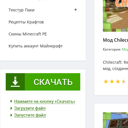
+
Текстур Паки
Рецепты Крафтов
Скины Minecraft PE
Мод Chilec
Купить аккаунт Майнкрафт
Категория:
Мо
Chilecraft: 
мод, создан
культуру и ж