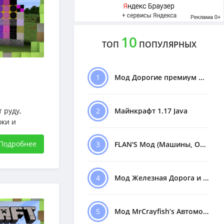
10
ТОП
ПОПУЛЯРНЫХ
1
Мод Дорогие премиум Машины
 руду,
2
Майнкрафт 1.17 Java
оки и
 1.16.5
Подробнее
3
FLAN'S Мод (Машины, Оружие)
4
Мод Железная Дорога и Поезда
5
Мод MrCrayfish’s Автомобили