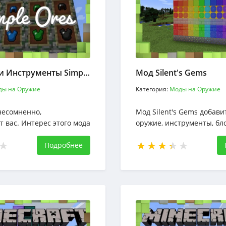
Мод Руды и Инструменты SimpleOres
Мод Silent's Gems
ды на Оружие
Категория:
Моды на Оружие
несомненно,
Мод Silent's Gems добавит
т вас. Интерес этого мода
оружие, инструменты, бл
бавляет пять руд, панель
предметы для Майнкрафт
в броню, оружие
Подробнее