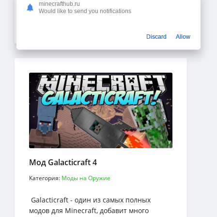
minecrafthub.ru
построенный вокруг идеи придания
Would like to send you notifications
животным генетических и реалистичных
Подробнее
черт
Discard
Allow
Мод Galacticraft 4
Категория:
Моды на Оружие
Galacticraft - один из самых полных
модов для Minecraft, добавит много