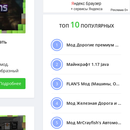
10
ТОП
ПОПУЛЯРНЫХ
ать
1
Мод Дорогие премиум Машины
мод,
2
Майнкрафт 1.17 Java
образный
 заметите,
Подробнее
3
FLAN'S Мод (Машины, Оружие)
ные деревьев
ревесины
4
Мод Железная Дорога и Поезда
5
Мод MrCrayfish’s Автомобили