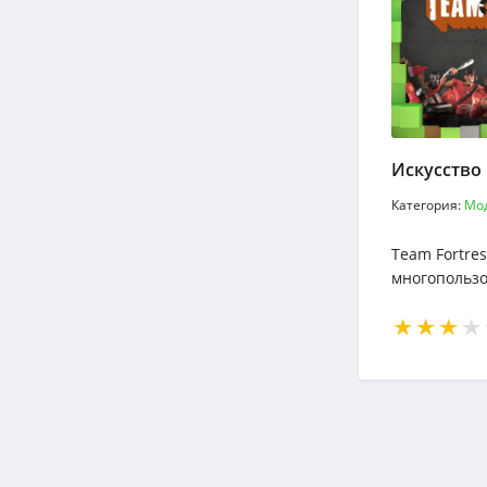
Категория:
Мо
Team Fortres
многопользо
онлайн-игра
компанией V
уникальный 
сражений, я
выбора пер