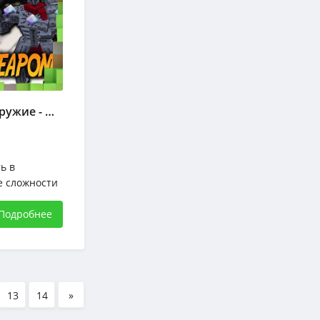
Мод Новые Мобы и Оружие - Marium's Soulslike
ь в
е сложности
 стоит
 Marium's
Подробнее
13
14
»