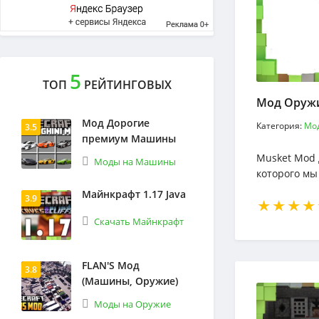
5
ТОП
РЕЙТИНГОВЫХ
Мод Оружи
Мод Дорогие
Категория:
Мо
3.5
премиум Машины
Musket Mod 
Моды на Машины
которого мы
врагам. Его
Майнкрафт 1.17 Java
3.9
простое, так
частей, к н
Скачать Майнкрафт
боеприпасы
FLAN'S Мод
3.8
(Машины, Оружие)
Моды на Оружие