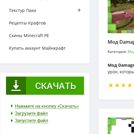
+
Текстур Паки
Рецепты Крафтов
Скины Minecraft PE
Мод Dama
Купить аккаунт Майнкрафт
Категория:
Мо
Мод Damag
урон, котор
ударом по м
наносите уда
появляется 
обозначающ