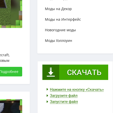
Моды на Декор
Моды на Интерфейс
Новогодние моды
Моды Хэллоуин
craft,
новым
деленных
игурации при
Подробнее