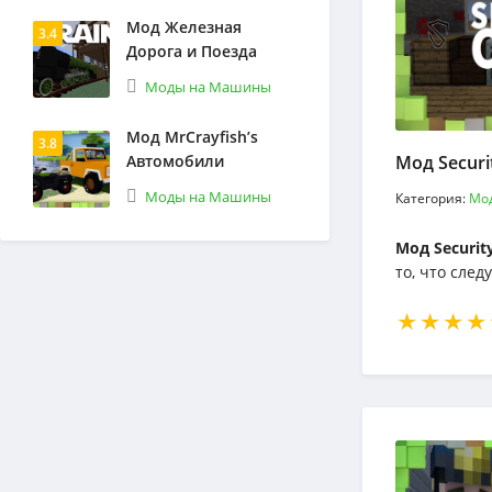
Мод Железная
3.4
Дорога и Поезда
Моды на Машины
Мод MrCrayfish’s
3.8
Автомобили
Мод Securi
Моды на Машины
Категория:
Мо
Мод Securit
то, что след
сканеры сет
небьющиеся 