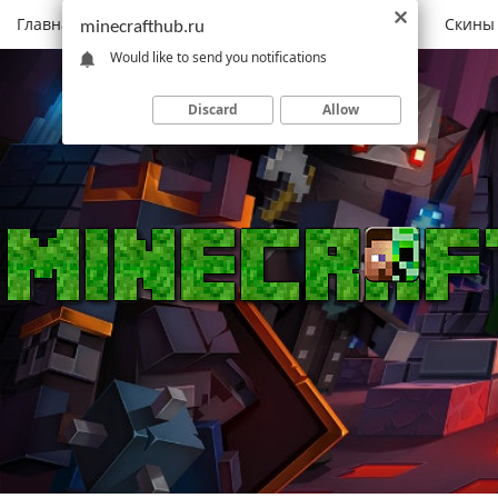
Главная
Моды
Скачать Minecraft
Карты
Скины
minecrafthub.ru
Would like to send you notifications
Discard
Allow