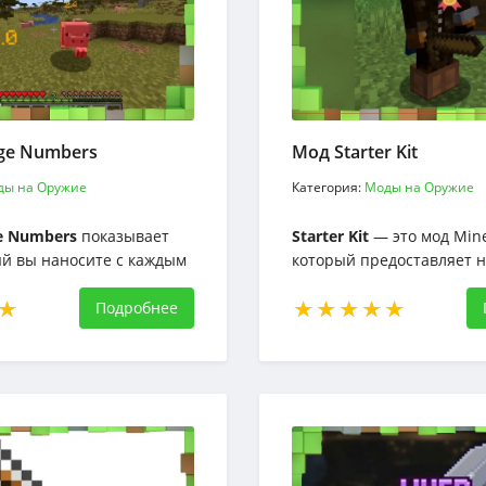
ge Numbers
Мод Starter Kit
ды на Оружие
Категория:
Моды на Оружие
e Numbers
показывает
Starter Kit
— это мод Mine
ый вы наносите с каждым
который предоставляет 
обам и игрокам. Когда вы
игрокам набор предопре
р по объекту, в воздухе
Подробнее
элементов в файле конф
красное число,
присоединении к миру.
ее урон