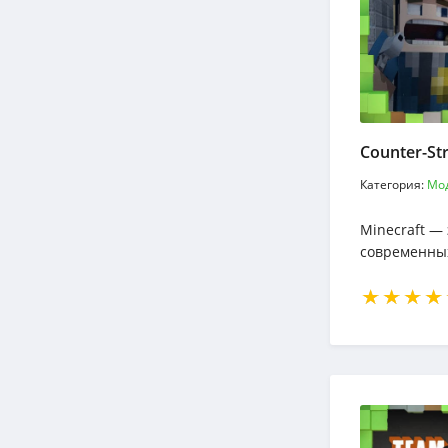
Категория:
Мо
Minecraft — 
современны
творческих.
позволяет ст
любых масш