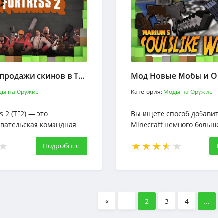
Искусство продажи скинов в Team Fortress 2: Руководство для начинающих
ды на Оружие
Категория:
Моды на Оружие
s 2 (TF2) — это
Вы ищете способ добавит
вательская командная
Minecraft немного больш
, разработанная
и азарта? Если да, то вам
alve. Она предлагает
Подробнее
попробовать мод оружия
микс из командных
Soulslike!
ркого юмора и огромного
сонажей
«
1
2
3
4
...