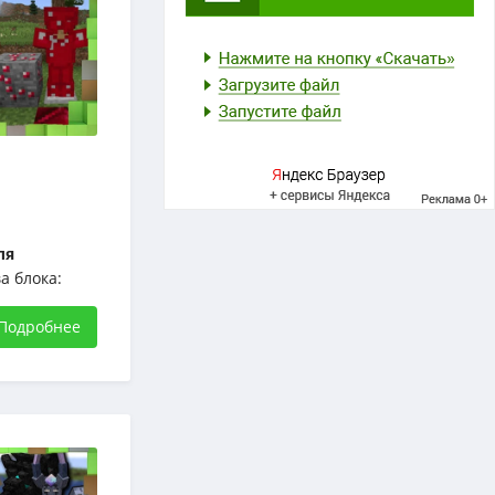
ля
а блока:
убиновый
 для баз
Подробнее
ть, как
нилища»