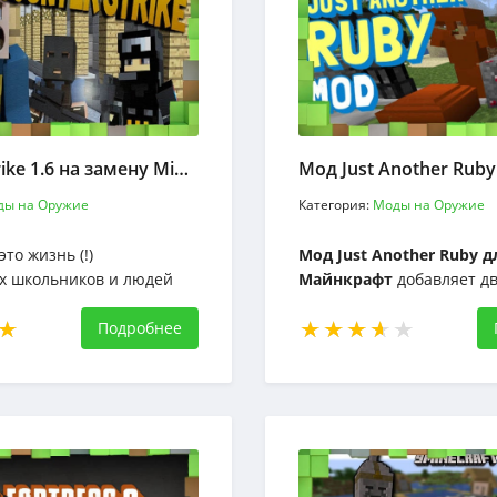
Counter-Strike 1.6 на замену Minecraft
Мод Just Another Ruby
ды на Оружие
Категория:
Моды на Оружие
это жизнь (!)
Мод Just Another Ruby д
х школьников и людей
Майнкрафт
добавляет дв
 Неограниченный 3D-мир
Ruby Ore и Ruby Block. Р
роить, что угодно в
Подробнее
блок можно использовать
табах
маяков, и его можно созда
любой другой блок «хра