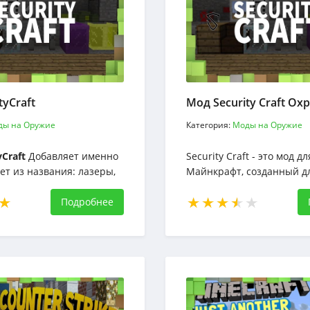
tyCraft
Мод Security Craft Ох
ды на Оружие
Категория:
Моды на Оружие
yCraft
Добавляет именно
Security Craft - это мод дл
ует из названия: лазеры,
Майнкрафт, созданный дл
чатки, клавиатуры,
надоели воры и монстры,
двери и многое другое.
Подробнее
заходят в их дома без их