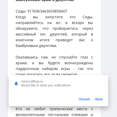
Сиды: 9176963463659858407
Когда вы запустите это Сиды,
направляйтесь на юг, и вскоре вы
обнаружите, что пробираетесь через
массивный лес джунглей, который в
конечном итоге приведет вас к
бамбуковым джунглям.
Оказавшись там, не спускайте глаз с
храма, и вы будете вознаграждены
подарочным набором игры - так что
стоит посетить его, если сможете!
minecrafthub.ru
Прибрежная деревня
Would like to send you notifications
Сиды: 3227028068011494221
Discard
Allow
Кто не любит тропические места с
великолепными песчаными пляжами и