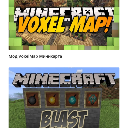
Мод VoxelMap Миникарта