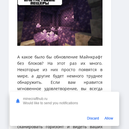
А какое было бы обновление Майнкрафт
без блоков? На этот раз их много.
Некоторые из них просто появятся в
мире, а другие будет немного труднее
обнаружить. Если вам нравится
мгновенное удовлетворение, вы всегда
можете переключиться в творческий
minecrafthub.ru
режим, где вы можете получить доступ ко
Would like to send you notifications
всем блокам, от аметиста до листьев и
долгожданного медного блока ! Не говоря
Discard
Allow
уже о телескопе , который позволит вам
сканировать горизонт и видеть ваших