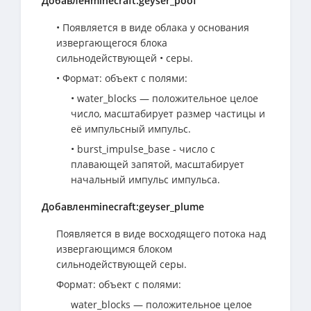
Добавленminecraft:geyser_poof
• Появляется в виде облака у основания
извергающегося блока
сильнодействующей • серы.
• Формат: объект с полями:
• water_blocks — положительное целое
число, масштабирует размер частицы и
её импульсный импульс.
• burst_impulse_base - число с
плавающей запятой, масштабирует
начальный импульс импульса.
Добавленminecraft:geyser_plume
Появляется в виде восходящего потока над
извергающимся блоком
сильнодействующей серы.
Формат: объект с полями:
water_blocks — положительное целое