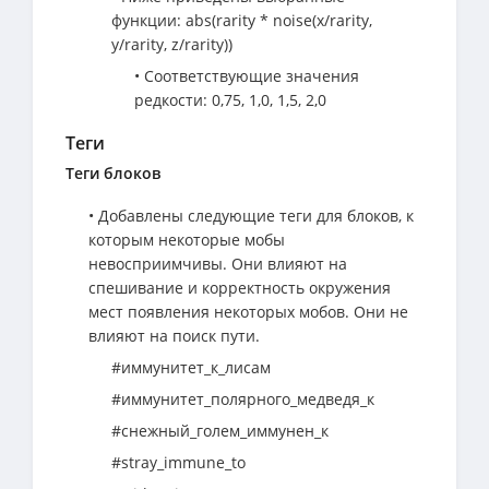
функции: abs(rarity * noise(x/rarity,
y/rarity, z/rarity))
• Соответствующие значения
редкости: 0,75, 1,0, 1,5, 2,0
Теги
Теги блоков
• Добавлены следующие теги для блоков, к
которым некоторые мобы
невосприимчивы. Они влияют на
спешивание и корректность окружения
мест появления некоторых мобов. Они не
влияют на поиск пути.
#иммунитет_к_лисам
#иммунитет_полярного_медведя_к
#снежный_голем_иммунен_к
#stray_immune_to