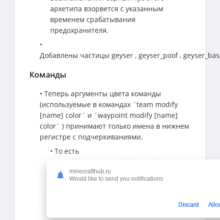
архетипа взорвется с указанным
временем срабатывания
предохранителя.
•
Добавлены частицы geyser , geyser_poof , geyser_bas
Команды
• Теперь аргументы цвета команды
(используемые в командах `team modify
[name] color` и `waypoint modify [name]
color` ) принимают только имена в нижнем
регистре с подчеркиваниями.
• То есть
принимается только dark_purple , а
minecrafthub.ru
не darkpurple или DarkPurple.
Would like to send you notifications
• Теперь значения соответствуют
названиям цветов в текстовых
Discard
Allo
компонентах.