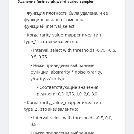
Удаленныйminecraft:weird_scaled_sampler
• Функция плотности была удалена, и её
функциональность заменена
функцией interval_select.
• Когда rarity_value_mapper имел тип
type_1 , это эквивалентно:
• interval_select with thresholds -0.75, -0.5,
0.5, 0.75
• Ниже приведены выбранные
функции: abs(rarity * noise(x/rarity,
y/rarity, z/rarity))
• Соответствующие значения
редкости: 0,5, 0,75, 1,0, 2,0, 3,0
• Когда rarity_value_mapper имел тип
type_2 , это эквивалентно:
• interval_select with thresholds -0.5, 0.0,
0.5
• Ниже приведены выбранные