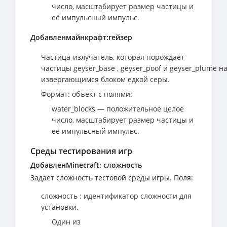
число, масштабирует размер частицы и
её импульсный импульс.
Добавленмайнкрафт:гейзер
Частица-излучатель, которая порождает
частицы geyser_base , geyser_poof и geyser_plume н
извергающимся блоком едкой серы.
Формат: объект с полями:
water_blocks — положительное целое
число, масштабирует размер частицы и
её импульсный импульс.
Среды тестирования игр
ДобавленMinecraft: сложность
Задает сложность тестовой среды игры. Поля:
сложность : идентификатор сложности для
установки.
Один из