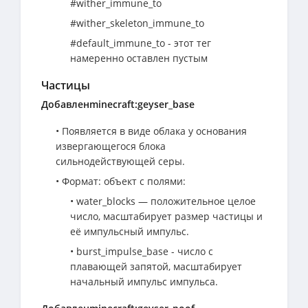
#wither_immune_to
#wither_skeleton_immune_to
#default_immune_to - этот тег
намеренно оставлен пустым
Частицы
Добавленminecraft:geyser_base
• Появляется в виде облака у основания
извергающегося блока
сильнодействующей серы.
• Формат: объект с полями:
• water_blocks — положительное целое
число, масштабирует размер частицы и
её импульсный импульс.
• burst_impulse_base - число с
плавающей запятой, масштабирует
начальный импульс импульса.