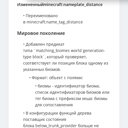
Измененныйminecraft:nameplate_distance
• Переименовано
в minecraft:name_tag_distance
Мировое поколение
• Добавлен предикат
типа `matching_biomes world generation-
type block`, который проверяет,
соответствует ли позиция блока одному из
указанных биомов.
• Формат: объект с полями:
• биомы - идентификатор биома,
список идентификаторов биомов или
тег биома с префиксом хеша: биомы
для сопоставления
• В конфигурации функций дерева
поставщик состояния
блока below_trunk_provider больше не