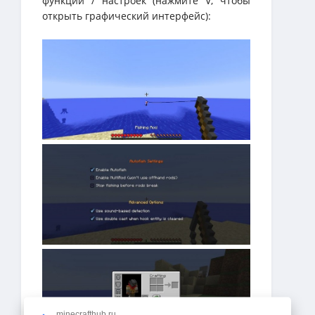
функций / настроек (нажмите V, чтобы
открыть графический интерфейс):
minecrafthub.ru