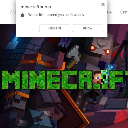
minecrafthub.ru
Главная
Моды
Скачать Minecraft
Карты
Ски
Would like to send you notifications
Discard
Allow