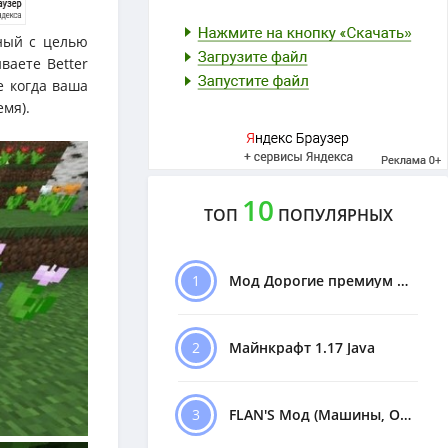
ный с целью
ваете Better
е когда ваша
емя).
10
ТОП
ПОПУЛЯРНЫХ
1
Мод Дорогие премиум Машины
2
Майнкрафт 1.17 Java
3
FLAN'S Мод (Машины, Оружие)