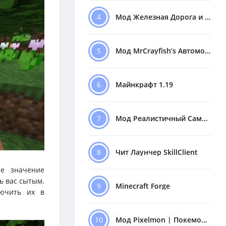
4
Мод Железная Дорога и Поезда
5
Мод MrCrayfish’s Автомобили
6
Майнкрафт 1.19
7
Мод Реалистичный Самолёт
8
Чит Лаунчер SkillClient
те значение
ь вас сытым.
9
Minecraft Forge
лючить их в
10
Мод Pixelmon | Покемоны