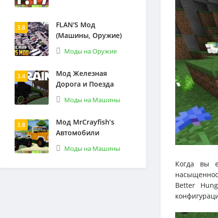
FLAN'S Мод
3.8
(Машины, Оружие)
Моды на Оружие
Мод Железная
3.4
Дорога и Поезда
Моды на Машины
Мод MrCrayfish’s
3.8
Автомобили
Моды на Машины
Когда вы е
насыщенност
Better Hun
конфигураци