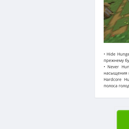
• Hide Hung
прежнему бу
• Never Hun
насыщения в
Hardcore H
полоса голод