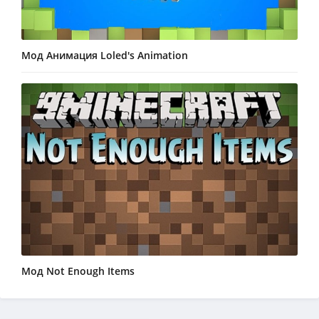
Мод Анимация Loled's Animation
Мод Not Enough Items