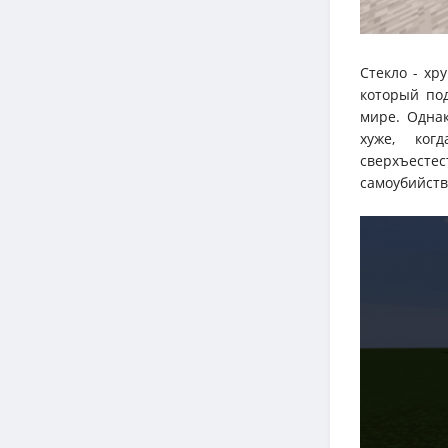
Стекло - хр
который под
мире. Однак
хуже, ког
сверхъестес
самоубийств