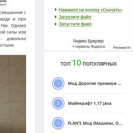
 смешанное с
 виде и при
тво. Однако
кой силы или
 - довольно
устыне.
10
ТОП
ПОПУЛЯРНЫХ
1
Мод Дорогие премиум Машины
2
Майнкрафт 1.17 Java
3
FLAN'S Мод (Машины, Оружие)