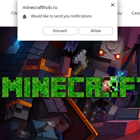
minecrafthub.ru
Главная
Моды
Скачать Minecraft
Карты
Ски
Would like to send you notifications
Discard
Allow