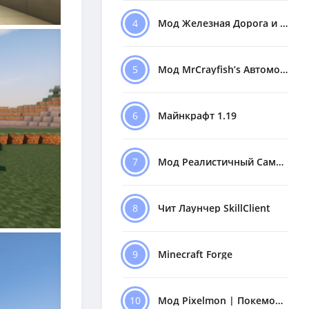
4
Мод Железная Дорога и Поезда
5
Мод MrCrayfish’s Автомобили
6
Майнкрафт 1.19
7
Мод Реалистичный Самолёт
8
Чит Лаунчер SkillClient
9
Minecraft Forge
10
Мод Pixelmon | Покемоны