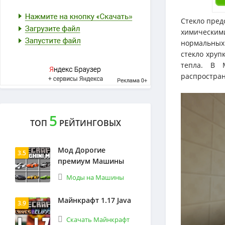
Стекло пред
химическим
нормальных 
стекло хруп
тепла. В M
распростран
5
ТОП
РЕЙТИНГОВЫХ
Мод Дорогие
3.5
премиум Машины
Моды на Машины
Майнкрафт 1.17 Java
3.9
Скачать Майнкрафт