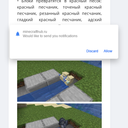
• Блоки превратятся в красный песок:
красный песчаник, точеный красный
песчаник, резанный красный песчаник,
гладкий красный песчаник, адский
камень, кирпичи Пустоты и красные
кирпичи Пустоты.
minecrafthub.ru
Would like to send you notifications
• Блоки превратятся в глину: все блоки
Terracotta не превратились в
«глазурованную» версию.
Discard
Allow