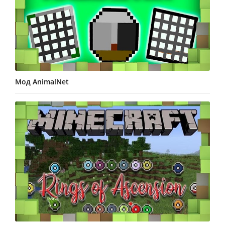
Мод AnimalNet