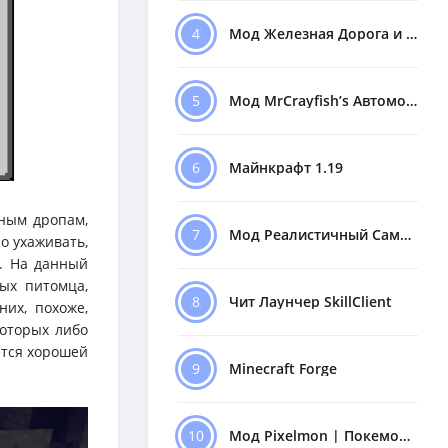
4
Мод Железная Дорога и Поезда
5
Мод MrCrayfish’s Автомобили
6
Майнкрафт 1.19
ьным дропам,
7
Мод Реалистичный Самолёт
о ухаживать,
. На данный
ых питомца,
8
Чит Лаунчер SkillClient
их, похоже,
которых либо
ется хорошей
9
Minecraft Forge
10
Мод Pixelmon | Покемоны