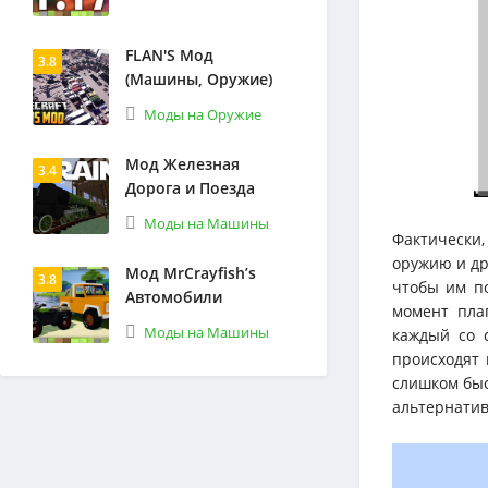
FLAN'S Мод
3.8
(Машины, Оружие)
Моды на Оружие
Мод Железная
3.4
Дорога и Поезда
Моды на Машины
Фактически,
оружию и др
Мод MrCrayfish’s
3.8
чтобы им по
Автомобили
момент плаг
Моды на Машины
каждый со с
происходят 
слишком быс
альтернатив