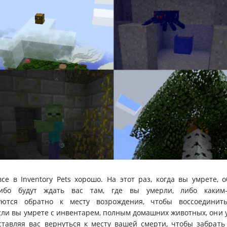
се в Inventory Pets хорошо. На этот раз, когда вы умрете,
ибо будут ждать вас там, где вы умерли, либо каким-
уются обратно к месту возрождения, чтобы воссоединит
сли вы умрете с инвентарем, полным домашних животных, они у
ставляя вас вернуться к месту вашей смерти, чтобы забрать