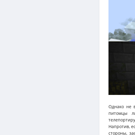
Однако не в
питомцы л
телепортир
Напротив, е
стороны, за