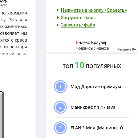
льно хромыми
ry Pets для
их животных,
позволяет им
ятся с краев
з инвентаря
ченный волк.
10
ТОП
ПОПУЛЯРНЫХ
1
Мод Дорогие премиум Машины
2
Майнкрафт 1.17 Java
3
FLAN'S Мод (Машины, Оружие)