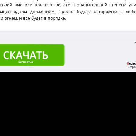
вовой яме или при взрыве, это в значительной степени уни
мцев одним движением. Просто будьте осторожны с лю
 огнем, и все будет в порядке.