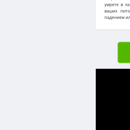
умрете в ла
ваших пито
падением или