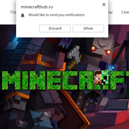
minecrafthub.ru
Главная
Моды
Скачать Minecraft
Карты
Ски
Would like to send you notifications
Discard
Allow