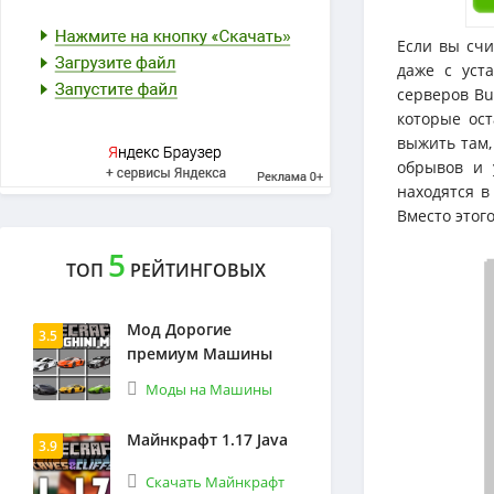
Если вы счи
даже с уст
серверов Bu
которые ост
выжить там,
обрывов и 
находятся в
Вместо этог
5
ТОП
РЕЙТИНГОВЫХ
Мод Дорогие
3.5
премиум Машины
Моды на Машины
Майнкрафт 1.17 Java
3.9
Скачать Майнкрафт