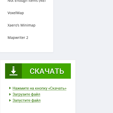
Not Enough Items (NEI
VoxelMap
Xaero’s Minimap
Mapwriter 2