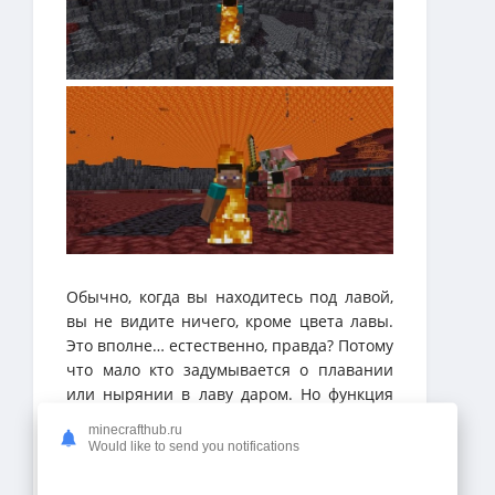
Обычно, когда вы находитесь под лавой,
вы не видите ничего, кроме цвета лавы.
Это вполне… естественно, правда? Потому
что мало кто задумывается о плавании
или нырянии в лаву даром. Но функция
Lava Clear View все еще может быть
minecrafthub.ru
полезной. Это может помочь вам найти
Would like to send you notifications
немного больше вашей поймы лавы, пока
вы копаете. Это становится особенно