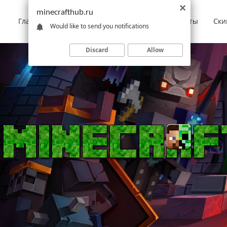
minecrafthub.ru
Главная
Моды
Скачать Minecraft
Карты
Ски
Would like to send you notifications
Discard
Allow