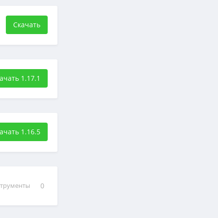
Скачать
ачать 1.17.1
ачать 1.16.5
струменты
0