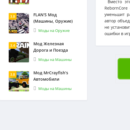
Вместо это
RebornCore 
уменьшит ра
FLAN'S Мод
3.8
автор объед
(Машины, Оружие)
не установи
Моды на Оружие
ошибки в игр
Мод Железная
3.4
Дорога и Поезда
Моды на Машины
Мод MrCrayfish’s
3.8
Автомобили
Моды на Машины