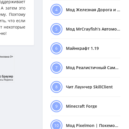
оддерживает
 А затем это
4
Мод Железная Дорога и Поезда
му. Поэтому
ть, что если
ет некоторые
5
Мод MrCrayfish’s Автомобили
еню!
6
Майнкрафт 1.19
7
Мод Реалистичный Самолёт
8
Чит Лаунчер SkillClient
9
Minecraft Forge
10
Мод Pixelmon | Покемоны