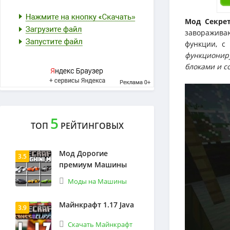
Мод Секрет
заворажива
функции, с
функциониру
блоками и с
5
ТОП
РЕЙТИНГОВЫХ
Мод Дорогие
3.5
премиум Машины
Моды на Машины
Майнкрафт 1.17 Java
3.9
Скачать Майнкрафт