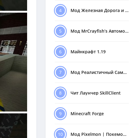
4
Мод Железная Дорога и Поезда
5
Мод MrCrayfish’s Автомобили
6
Майнкрафт 1.19
7
Мод Реалистичный Самолёт
8
Чит Лаунчер SkillClient
9
Minecraft Forge
10
Мод Pixelmon | Покемоны