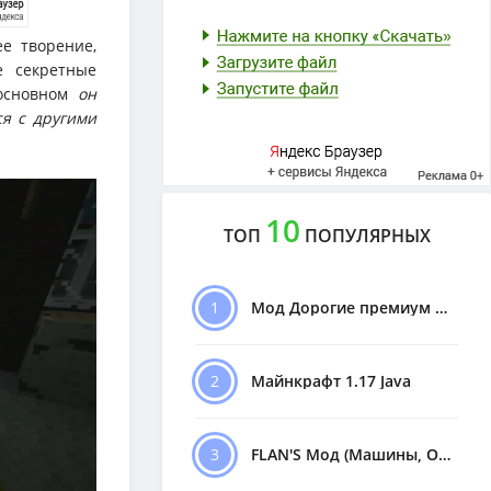
е творение,
е секретные
 основном
он
ся с другими
10
ТОП
ПОПУЛЯРНЫХ
1
Мод Дорогие премиум Машины
2
Майнкрафт 1.17 Java
3
FLAN'S Мод (Машины, Оружие)