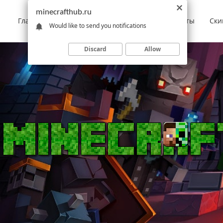
minecrafthub.ru
Главная
Моды
Скачать Minecraft
Карты
Ски
Would like to send you notifications
Discard
Allow