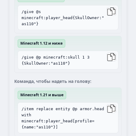
/give @s
minecraft:player_head{SkullOwner:"
as110"}
Minecraft 1.12 и ниже
/give @p minecraft:skull 1 3
{SkullOwner:"as110"}
Команда, чтобы надеть на голову:
Minecraft 1.21 и выше
/item replace entity @p armor.head
with
minecraft:player_head[profile=
{name:"as110"}]