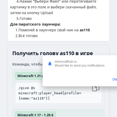
4.Нажми "Выбери Файл" или перетягиваете
картинку в это поле и выбери скачанный файл,
затем на кнопку Upload
5.Готово
Для пиратского лаунчера:
1.Поменяй в лаунчере свой ник на
as110
2.Всё готово
Получить голову as110 в игре
minecrafthub.ru
Команда, чтобы получить блок:
Would like to send you notifications
Minecraft 1.21 и выше
Di
/give @s
minecraft:player_head[profile=
{name:"as110"}]
Minecraft 1.17 – 1.20.6