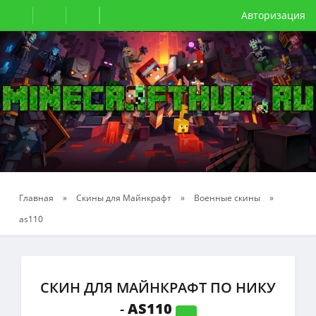
Авторизация
Главная
»
Скины для Майнкрафт
»
Военные скины
»
as110
СКИН ДЛЯ МАЙНКРАФТ ПО НИКУ
-
AS110