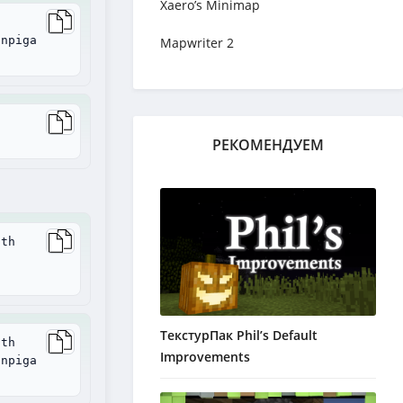
Xaero’s Minimap
anpiga
Mapwriter 2
РЕКОМЕНДУЕМ
ith
ТекстурПак Phil’s Default
ith
Improvements
anpiga