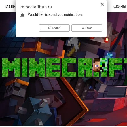
Главная
Моды
Скачать Minecraft
Карты
Скины
minecrafthub.ru
Would like to send you notifications
Discard
Allow