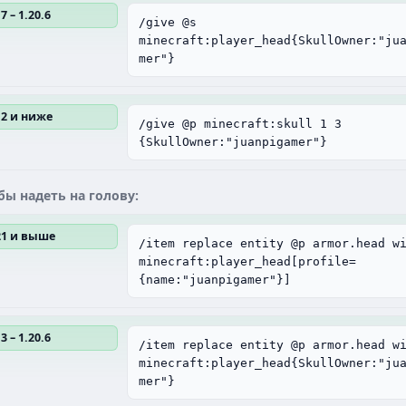
7 – 1.20.6
/give @s
minecraft:player_head{SkullOwner:"ju
mer"}
12 и ниже
/give @p minecraft:skull 1 3
{SkullOwner:"juanpigamer"}
бы надеть на голову:
.21 и выше
/item replace entity @p armor.head w
minecraft:player_head[profile=
{name:"juanpigamer"}]
3 – 1.20.6
/item replace entity @p armor.head w
minecraft:player_head{SkullOwner:"ju
mer"}