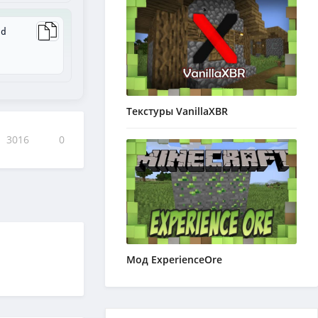
ad
Текстуры VanillaXBR
3016
0
Мод ExperienceOre