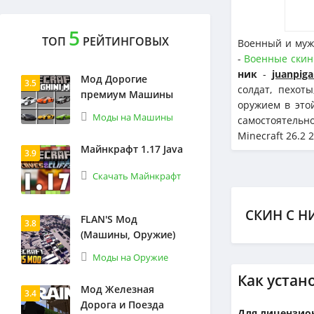
5
ТОП
РЕЙТИНГОВЫХ
Военный и муж
-
Военные ски
ник
-
juanpig
Мод Дорогие
3.5
солдат, пехот
премиум Машины
оружием в это
Моды на Машины
самостоятельн
Minecraft 26.2 2
Майнкрафт 1.17 Java
3.9
Скачать Майнкрафт
СКИН С Н
FLAN'S Мод
3.8
(Машины, Оружие)
Моды на Оружие
Как устан
Мод Железная
3.4
Дорога и Поезда
Для лицензион