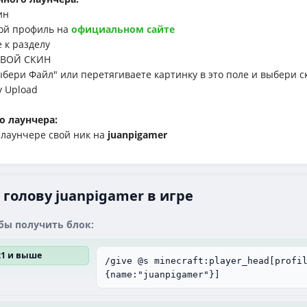
ин
й профиль на
официальном сайте
к разделу
ВОЙ СКИН
ри Файл" или перетягиваете картинку в это поле и выбери с
у Upload
о лаунчера:
аунчере свой ник на
juanpigamer
 голову juanpigamer в игре
бы получить блок:
.21 и выше
/give @s minecraft:player_head[profi
{name:"juanpigamer"}]