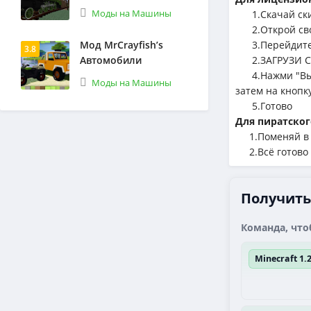
Моды на Машины
1.Cкачай ск
2.Открой сво
Мод MrCrayfish’s
3.Перейдите 
3.8
Автомобили
2.ЗАГРУЗИ С
4.Нажми "Выбе
Моды на Машины
затем на кнопк
5.Готово
Для пиратског
1.Поменяй в л
2.Всё готово
Получить
Команда, что
Minecraft 1