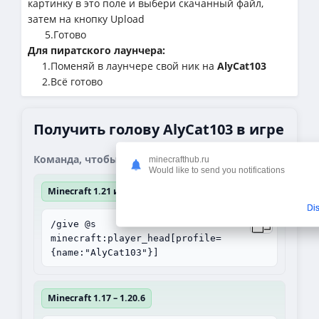
картинку в это поле и выбери скачанный файл,
затем на кнопку Upload
5.Готово
Для пиратского лаунчера:
1.Поменяй в лаунчере свой ник на
AlyCat103
2.Всё готово
Получить голову AlyCat103 в игре
Команда, чтобы получить блок:
minecrafthub.ru
Would like to send you notifications
Minecraft 1.21 и выше
Di
/give @s
minecraft:player_head[profile=
{name:"AlyCat103"}]
Minecraft 1.17 – 1.20.6