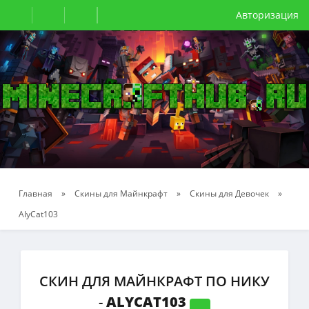
Авторизация
Главная
»
Скины для Майнкрафт
»
Скины для Девочек
»
AlyCat103
СКИН ДЛЯ МАЙНКРАФТ ПО НИКУ
-
ALYCAT103