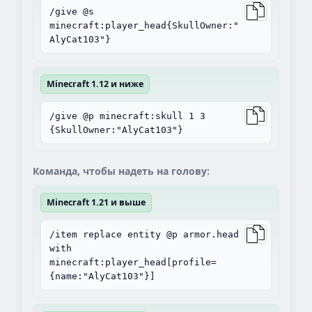
/give @s
minecraft:player_head{SkullOwner:"
AlyCat103"}
Minecraft 1.12 и ниже
/give @p minecraft:skull 1 3
{SkullOwner:"AlyCat103"}
Команда, чтобы надеть на голову:
Minecraft 1.21 и выше
/item replace entity @p armor.head
with
minecraft:player_head[profile=
{name:"AlyCat103"}]