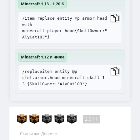
Minecraft 1.13 – 1.20.6
/item replace entity @p armor.head
with
minecraft:player_head{SkullOwner:"
AlyCat103"}
Minecraft 1.12 и ниже
/replaceitem entity @p
slot.armor.head minecraft:skull 1
3 {SkullOwner:"AlyCat103"}
2.0
/
1
Скины для Девочек