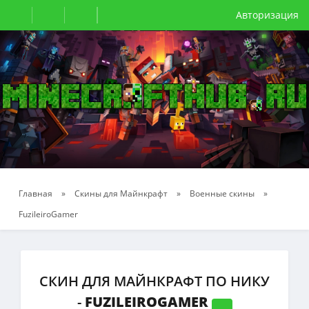
Авторизация
Главная
»
Скины для Майнкрафт
»
Военные скины
»
FuzileiroGamer
СКИН ДЛЯ МАЙНКРАФТ ПО НИКУ
-
FUZILEIROGAMER