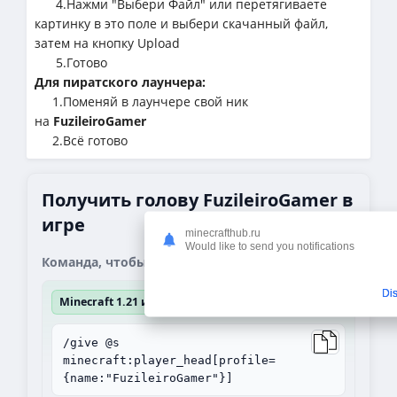
4.Нажми "Выбери Файл" или перетягиваете
картинку в это поле и выбери скачанный файл,
затем на кнопку Upload
5.Готово
Для пиратского лаунчера:
1.Поменяй в лаунчере свой ник
на
FuzileiroGamer
2.Всё готово
Получить голову FuzileiroGamer в
игре
minecrafthub.ru
Would like to send you notifications
Команда, чтобы получить блок:
Di
Minecraft 1.21 и выше
/give @s
minecraft:player_head[profile=
{name:"FuzileiroGamer"}]