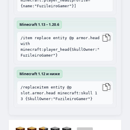
minecraft:player_head[profile=
{name:"FuzileiroGamer"}]
Minecraft 1.13 – 1.20.6
/item replace entity @p armor.head
with
minecraft:player_head{SkullOwner:"
FuzileiroGamer"}
Minecraft 1.12 и ниже
/replaceitem entity @p
slot.armor.head minecraft:skull 1
3 {SkullOwner:"FuzileiroGamer"}