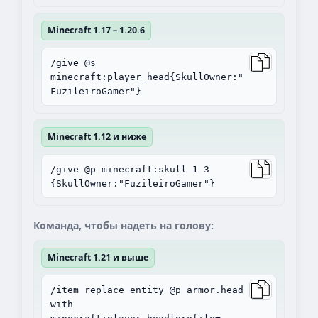
Minecraft 1.17 – 1.20.6
/give @s
minecraft:player_head{SkullOwner:"
FuzileiroGamer"}
Minecraft 1.12 и ниже
/give @p minecraft:skull 1 3
{SkullOwner:"FuzileiroGamer"}
Команда, чтобы надеть на голову:
Minecraft 1.21 и выше
/item replace entity @p armor.head
with