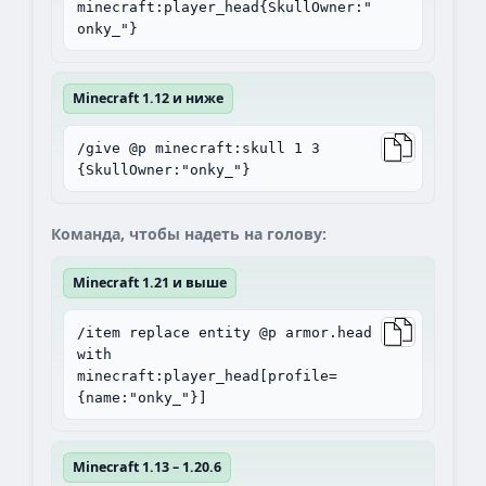
minecraft:player_head{SkullOwner:"
onky_"}
Minecraft 1.12 и ниже
/give @p minecraft:skull 1 3
{SkullOwner:"onky_"}
Команда, чтобы надеть на голову:
Minecraft 1.21 и выше
/item replace entity @p armor.head
with
minecraft:player_head[profile=
{name:"onky_"}]
Minecraft 1.13 – 1.20.6