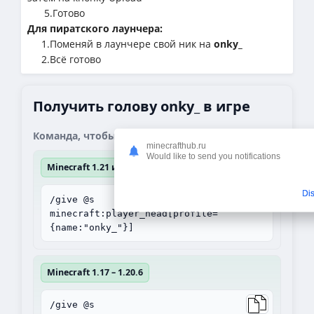
5.Готово
Для пиратского лаунчера:
1.Поменяй в лаунчере свой ник на
onky_
2.Всё готово
Получить голову onky_ в игре
Команда, чтобы получить блок:
minecrafthub.ru
Would like to send you notifications
Minecraft 1.21 и выше
Di
/give @s
minecraft:player_head[profile=
{name:"onky_"}]
Minecraft 1.17 – 1.20.6
/give @s