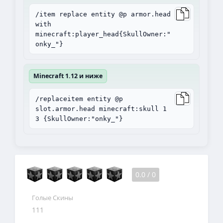
/item replace entity @p armor.head
with
minecraft:player_head{SkullOwner:"
onky_"}
Minecraft 1.12 и ниже
/replaceitem entity @p
slot.armor.head minecraft:skull 1
3 {SkullOwner:"onky_"}
0.0
/
0
Голые Скины
111