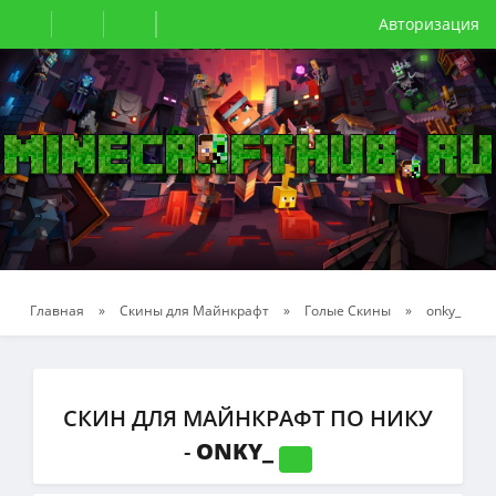
Авторизация
Главная
»
Скины для Майнкрафт
»
Голые Скины
»
onky_
СКИН ДЛЯ МАЙНКРАФТ ПО НИКУ
-
ONKY_