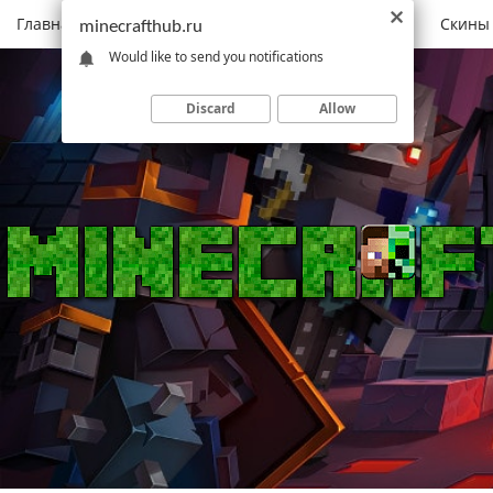
Главная
Моды
Скачать Minecraft
Карты
Скины
minecrafthub.ru
Would like to send you notifications
Discard
Allow