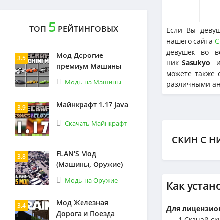
5
ТОП
РЕЙТИНГОВЫХ
Если Вы девуш
нашего сайта
С
девушек во в
Мод Дорогие
3.5
ник
Sasukyo
и
премиум Машины
можете также с
Моды на Машины
различными ани
Майнкрафт 1.17 Java
3.9
Скачать Майнкрафт
СКИН С Н
FLAN'S Мод
3.8
(Машины, Оружие)
Моды на Оружие
Как устан
Мод Железная
3.4
Для лицензион
Дорога и Поезда
1.Cкачай ск