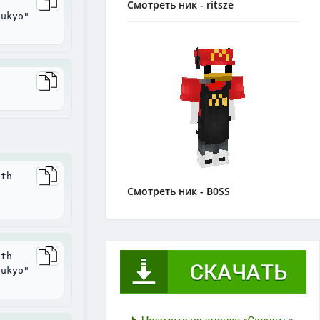
Смотреть ник - ritsze
sukyo"
ith
Смотреть ник - B0SS
ith
sukyo"