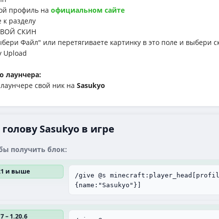
й профиль на
официальном сайте
к разделу
ВОЙ СКИН
ри Файл" или перетягиваете картинку в это поле и выбери с
у Upload
о лаунчера:
аунчере свой ник на
Sasukyo
голову Sasukyo в игре
бы получить блок:
.21 и выше
/give @s minecraft:player_head[profi
{name:"Sasukyo"}]
7 – 1.20.6