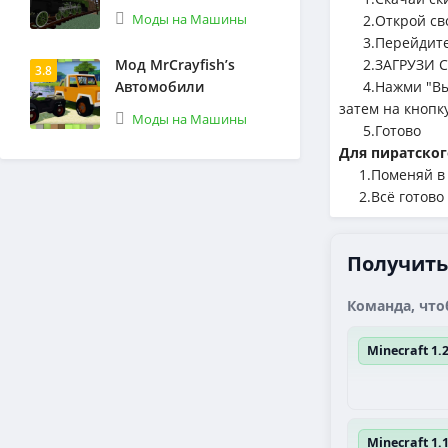
Моды на Машины
2.Открой сво
3.Перейдите 
Мод MrCrayfish’s
2.ЗАГРУЗИ С
3.8
Автомобили
4.Нажми "Выбе
затем на кнопк
Моды на Машины
5.Готово
Для пиратског
1.Поменяй в л
2.Всё готово
Получить 
Команда, что
Minecraft 1
Minecraft 1.1