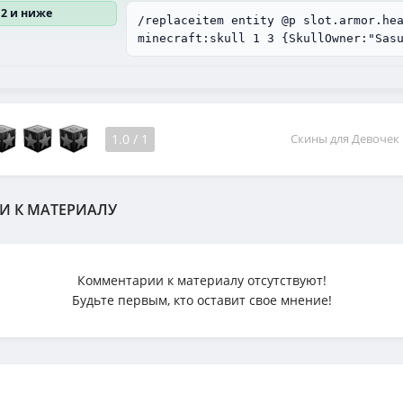
12 и ниже
/replaceitem entity @p slot.armor.he
minecraft:skull 1 3 {SkullOwner:"Sas
1.0
/
1
Скины для Девочек
И К МАТЕРИАЛУ
Комментарии к материалу отсутствуют!
Будьте первым, кто оставит свое мнение!