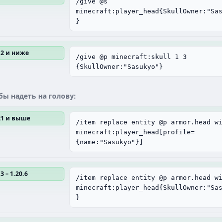
/give @s
minecraft:player_head{SkullOwner:"Sa
}
12 и ниже
/give @p minecraft:skull 1 3
{SkullOwner:"Sasukyo"}
бы надеть на голову:
.21 и выше
/item replace entity @p armor.head w
minecraft:player_head[profile=
{name:"Sasukyo"}]
3 – 1.20.6
/item replace entity @p armor.head w
minecraft:player_head{SkullOwner:"Sa
}