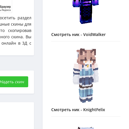
осетить раздел
шные скины для
то скопировав
Смотреть ник - VoidWalker
ного скина. Вы
ь онлайн в 3Д с
Надеть скин
Смотреть ник - KnightFelix