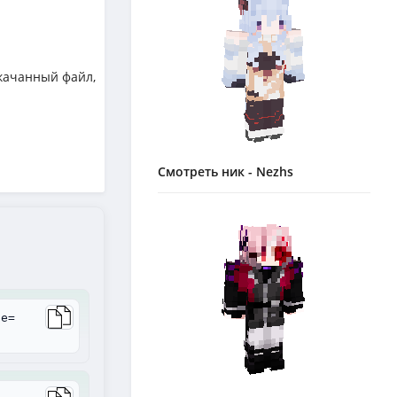
качанный файл,
Смотреть ник - Nezhs
le=