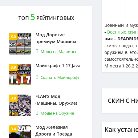
5
ТОП
РЕЙТИНГОВЫХ
Военный и муж
-
Военные ски
Мод Дорогие
3.5
ник
-
DEADRID
премиум Машины
скины солдат, 
Моды на Машины
оружием в это
самостоятельн
Майнкрафт 1.17 Java
Minecraft 26.2 2
3.9
Скачать Майнкрафт
FLAN'S Мод
3.8
СКИН С Н
(Машины, Оружие)
Моды на Оружие
Мод Железная
Как устан
3.4
Дорога и Поезда