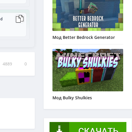
ad
Мод Better Bedrock Generator
4889
0
Мод Bulky Shulkies