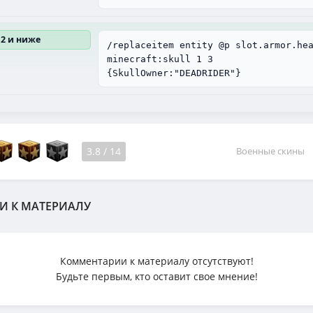
12 и ниже
/replaceitem entity @p slot.armor.he
minecraft:skull 1 3
{SkullOwner:"DEADRIDER"}
3.8
/
14
Военные скины
И К МАТЕРИАЛУ
Комментарии к материалу отсутствуют!
Будьте первым, кто оставит свое мнение!