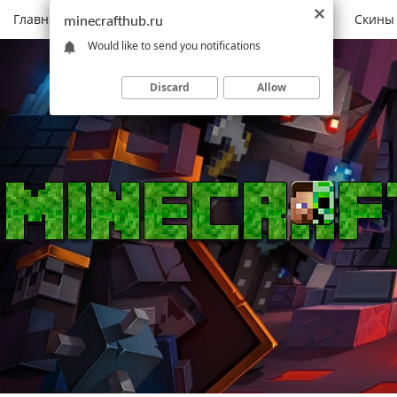
Главная
Моды
Скачать Minecraft
Карты
Скины
minecrafthub.ru
Would like to send you notifications
Discard
Allow