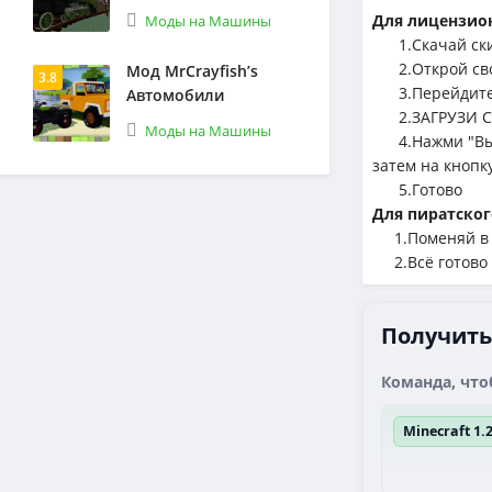
Для лицензион
Моды на Машины
1.Cкачай ск
2.Открой сво
Мод MrCrayfish’s
3.8
3.Перейдите 
Автомобили
2.ЗАГРУЗИ С
Моды на Машины
4.Нажми "Выбе
затем на кнопк
5.Готово
Для пиратског
1.Поменяй в л
2.Всё готово
Получить
Команда, что
Minecraft 1