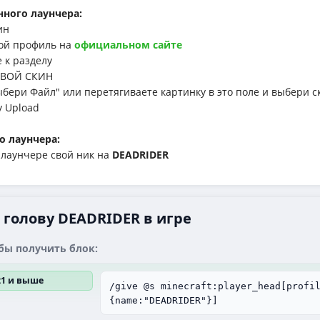
ного лаунчера:
ин
й профиль на
официальном сайте
к разделу
ВОЙ СКИН
ри Файл" или перетягиваете картинку в это поле и выбери с
у Upload
о лаунчера:
аунчере свой ник на
DEADRIDER
 голову DEADRIDER в игре
бы получить блок:
.21 и выше
/give @s minecraft:player_head[profi
{name:"DEADRIDER"}]