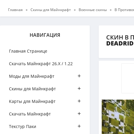
Главная
»
Скины для Майнкрафт
»
Военные скины
»
В Противо
НАВИГАЦИЯ
СКИН В 
DEADRI
Главная Странице
Скачать Майнкрафт 26.Х / 1.22
+
Моды для Майнкрафт
+
Скины для Майнкрафт
+
Карты для Майнкрафт
+
Скачать Майнкрафт
+
Текстур Паки