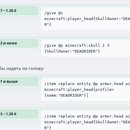
7 – 1.20.6
/give @s
minecraft:player_head{SkullOwner:"DE
R"}
12 и ниже
/give @p minecraft:skull 1 3
{SkullOwner:"DEADRIDER"}
бы надеть на голову:
.21 и выше
/item replace entity @p armor.head w
minecraft:player_head[profile=
{name:"DEADRIDER"}]
3 – 1.20.6
/item replace entity @p armor.head w
minecraft:player_head{SkullOwner:"DE
R"}