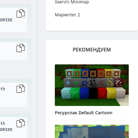
Xaero’s Minimap
Mapwriter 2
ADRIDE
РЕКОМЕНДУЕМ
ith
Ресурспак Default Cartoon
ith
ADRIDE