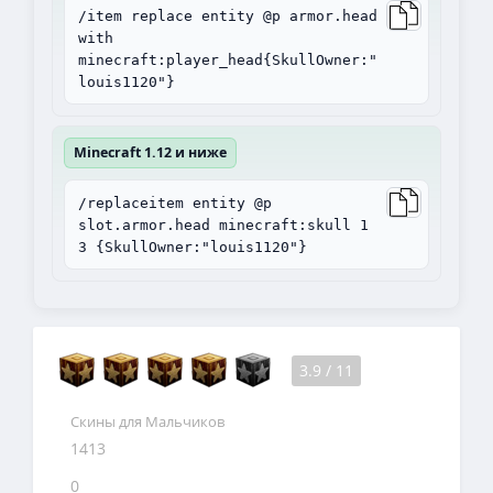
/item replace entity @p armor.head
with
minecraft:player_head{SkullOwner:"
louis1120"}
Minecraft 1.12 и ниже
/replaceitem entity @p
slot.armor.head minecraft:skull 1
3 {SkullOwner:"louis1120"}
3.9
/
11
Скины для Мальчиков
1413
0