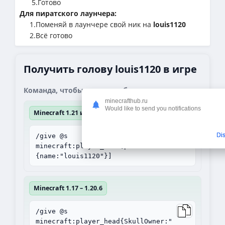
5.Готово
Для пиратского лаунчера:
1.Поменяй в лаунчере свой ник на
louis1120
2.Всё готово
Получить голову louis1120 в игре
Команда, чтобы получить блок:
minecrafthub.ru
Would like to send you notifications
Minecraft 1.21 и выше
Di
/give @s
minecraft:player_head[profile=
{name:"louis1120"}]
Minecraft 1.17 – 1.20.6
/give @s
minecraft:player_head{SkullOwner:"