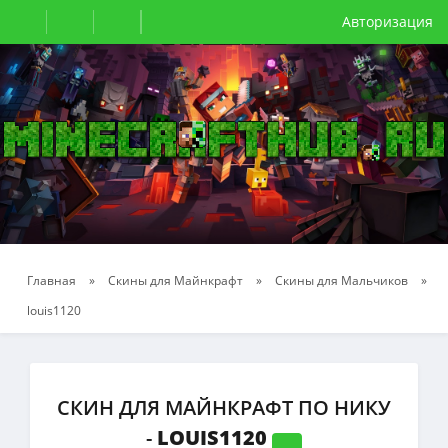
Авторизация
Главная
»
Скины для Майнкрафт
»
Скины для Мальчиков
»
louis1120
СКИН ДЛЯ МАЙНКРАФТ ПО НИКУ
-
LOUIS1120