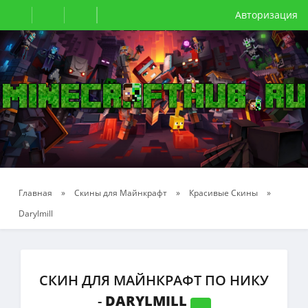
Авторизация
Главная
»
Скины для Майнкрафт
»
Красивые Скины
»
Darylmill
СКИН ДЛЯ МАЙНКРАФТ ПО НИКУ
-
DARYLMILL