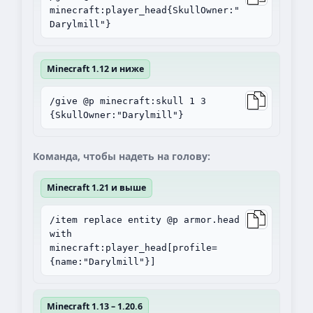
minecraft:player_head{SkullOwner:"
Darylmill"}
Minecraft 1.12 и ниже
/give @p minecraft:skull 1 3
{SkullOwner:"Darylmill"}
Команда, чтобы надеть на голову:
Minecraft 1.21 и выше
/item replace entity @p armor.head
with
minecraft:player_head[profile=
{name:"Darylmill"}]
Minecraft 1.13 – 1.20.6