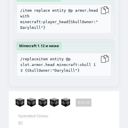
/item replace entity @p armor.head
with
minecraft:player_head{SkullOwner:"
Darylmill"}
Minecraft 1.12 и ниже
/replaceitem entity @p
slot.armor.head minecraft:skull 1
3 {SkullOwner:"Darylmill"}
0.0
/
0
Красивые Скины
82