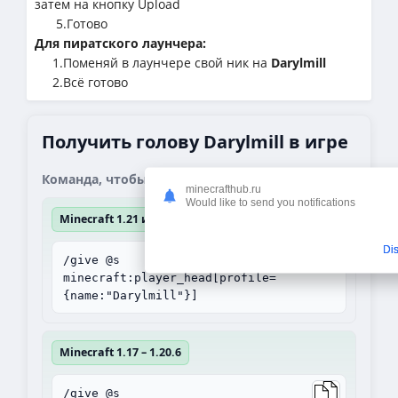
затем на кнопку Upload
5.Готово
Для пиратского лаунчера:
1.Поменяй в лаунчере свой ник на
Darylmill
2.Всё готово
Получить голову Darylmill в игре
Команда, чтобы получить блок:
minecrafthub.ru
Would like to send you notifications
Minecraft 1.21 и выше
Di
/give @s
minecraft:player_head[profile=
{name:"Darylmill"}]
Minecraft 1.17 – 1.20.6
/give @s