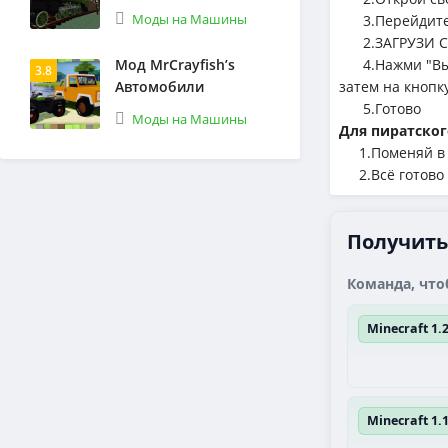
Моды на Машины
3.Перейдите 
2.ЗАГРУЗИ С
Мод MrCrayfish’s
4.Нажми "Выбе
3.8
Автомобили
затем на кнопк
5.Готово
Моды на Машины
Для пиратског
1.Поменяй в л
2.Всё готово
Получить
Команда, что
Minecraft 1
Minecraft 1.1