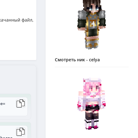
качанный файл,
Смотреть ник - celya
le=