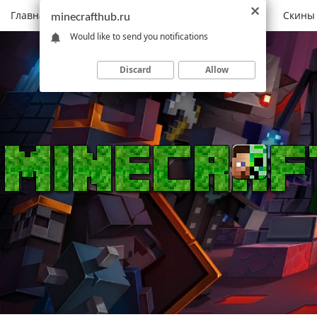
Главная
Моды
Скачать Minecraft
Карты
Скины
minecrafthub.ru
Would like to send you notifications
Discard
Allow