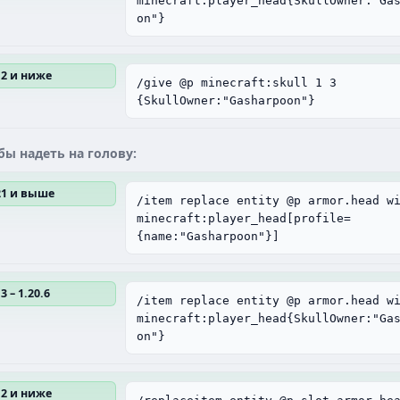
minecraft:player_head{SkullOwner:"Ga
on"}
12 и ниже
/give @p minecraft:skull 1 3
{SkullOwner:"Gasharpoon"}
бы надеть на голову:
.21 и выше
/item replace entity @p armor.head w
minecraft:player_head[profile=
{name:"Gasharpoon"}]
3 – 1.20.6
/item replace entity @p armor.head w
minecraft:player_head{SkullOwner:"Ga
on"}
12 и ниже