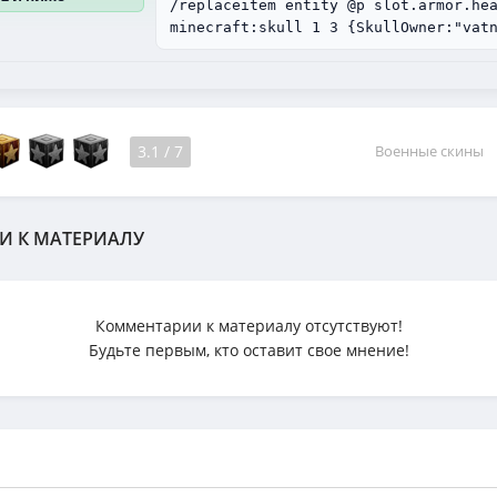
/replaceitem entity @p slot.armor.he
minecraft:skull 1 3 {SkullOwner:"vat
3.1
/
7
Военные скины
И К МАТЕРИАЛУ
Комментарии к материалу отсутствуют!
Будьте первым, кто оставит свое мнение!