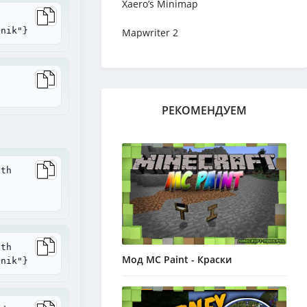
Xaero’s Minimap
tnik"}
Mapwriter 2
РЕКОМЕНДУЕМ
ith
ith
Мод MC Paint - Краски
tnik"}