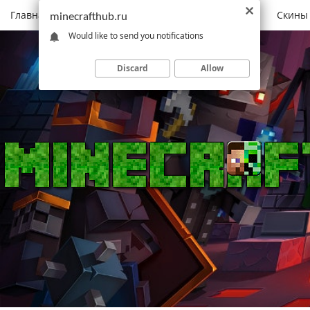
Главная
Моды
Скачать Minecraft
Карты
Скины
minecrafthub.ru
Would like to send you notifications
Discard
Allow