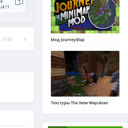
ad
nik"}
2132
0
Мод JourneyMap
Текстуры The New Wayukian