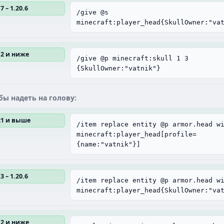
7 – 1.20.6
/give @s
minecraft:player_head{SkullOwner:"va
12 и ниже
/give @p minecraft:skull 1 3
{SkullOwner:"vatnik"}
бы надеть на голову:
.21 и выше
/item replace entity @p armor.head w
minecraft:player_head[profile=
{name:"vatnik"}]
3 – 1.20.6
/item replace entity @p armor.head w
minecraft:player_head{SkullOwner:"va
12 и ниже