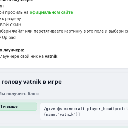
ин
й профиль на
официальном сайте
к разделу
ВОЙ СКИН
ри Файл" или перетягиваете картинку в это поле и выбери с
у Upload
о лаунчера:
аунчере свой ник на
vatnik
голову vatnik в игре
бы получить блок:
.21 и выше
/give @s minecraft:player_head[profi
{name:"vatnik"}]