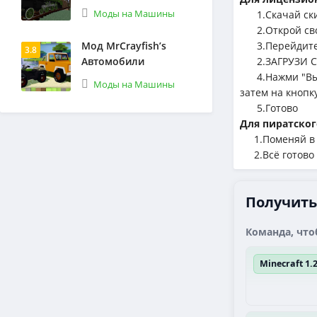
Моды на Машины
1.Cкачай ск
2.Открой сво
Мод MrCrayfish’s
3.Перейдите 
3.8
Автомобили
2.ЗАГРУЗИ С
4.Нажми "Выбе
Моды на Машины
затем на кнопк
5.Готово
Для пиратског
1.Поменяй в л
2.Всё готово
Получить 
Команда, что
Minecraft 1