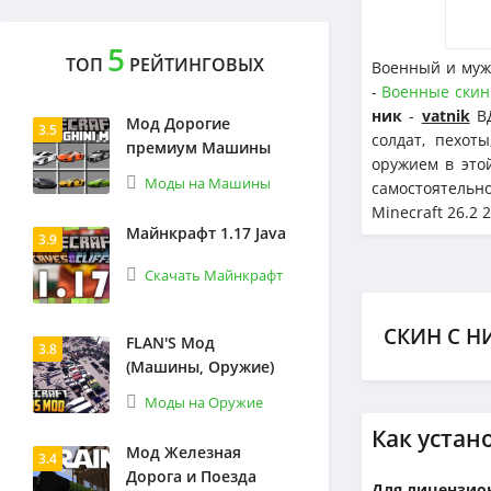
5
ТОП
РЕЙТИНГОВЫХ
Военный и муж
-
Военные ски
ник
-
vatnik
ВД
Мод Дорогие
3.5
солдат, пехот
премиум Машины
оружием в это
Моды на Машины
самостоятельн
Minecraft 26.2 2
Майнкрафт 1.17 Java
3.9
Скачать Майнкрафт
СКИН С Н
FLAN'S Мод
3.8
(Машины, Оружие)
Моды на Оружие
Как устан
Мод Железная
3.4
Дорога и Поезда
Для лицензион