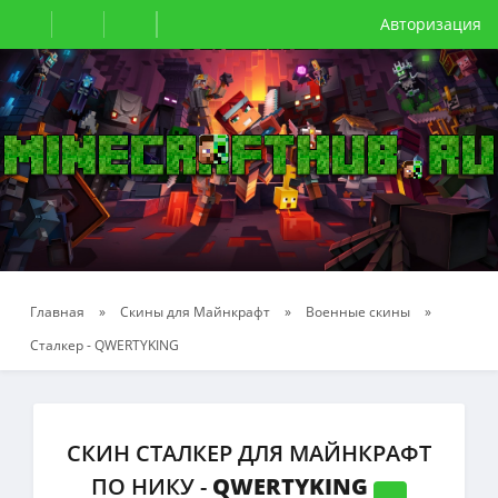
Авторизация
Главная
»
Скины для Майнкрафт
»
Военные скины
»
Сталкер - QWERTYKING
СКИН СТАЛКЕР ДЛЯ МАЙНКРАФТ
ПО НИКУ -
QWERTYKING