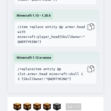
Minecraft 1.13 – 1.20.6
/item replace entity @p armor.head
with
minecraft:player_head{SkullOwner:"
QWERTYKING"}
Minecraft 1.12 и ниже
/replaceitem entity @p
slot.armor.head minecraft:skull 1
3 {SkullOwner:"QWERTYKING"}
3.8
/
17