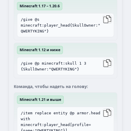
Minecraft 1.17 – 1.20.6
/give @s
minecraft:player_head{SkullOwner:"
QWERTYKING"}
Minecraft 1.12 и ниже
/give @p minecraft:skull 1 3
{SkullOwner:"QWERTYKING"}
Команда, чтобы надеть на голову:
Minecraft 1.21 и выше
/item replace entity @p armor.head
with
minecraft:player_head[profile=
{name:"QWERTYKING"}]