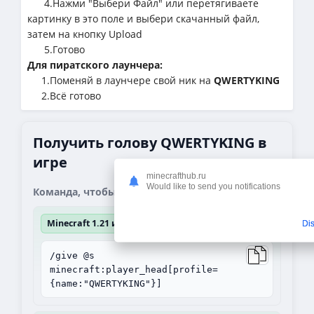
4.Нажми "Выбери Файл" или перетягиваете
картинку в это поле и выбери скачанный файл,
затем на кнопку Upload
5.Готово
Для пиратского лаунчера:
1.Поменяй в лаунчере свой ник на
QWERTYKING
2.Всё готово
Получить голову QWERTYKING в
игре
minecrafthub.ru
Would like to send you notifications
Команда, чтобы получить блок:
Minecraft 1.21 и выше
Di
/give @s
minecraft:player_head[profile=
{name:"QWERTYKING"}]