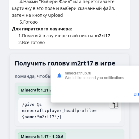
4.Нажми "Выбери Файл" или перетягиваете
картинку в это поле и выбери скачанный файл,
затем на кнопку Upload
5.Готово
Для пиратского лаунчера:
1.Поменяй в лаунчере свой ник на
m2rt17
2.Всё готово
Получить голову m2rt17 в игре
minecrafthub.ru
Команда, чтобы получить блок:
Would like to send you notifications
Minecraft 1.21 и выше
Di
/give @s
minecraft:player_head[profile=
{name:"m2rt17"}]
Minecraft 1.17 – 1.20.6