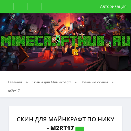
Авторизация
Главная
»
Скины для Майнкрафт
»
Военные скины
»
m2rt17
СКИН ДЛЯ МАЙНКРАФТ ПО НИКУ
-
M2RT17