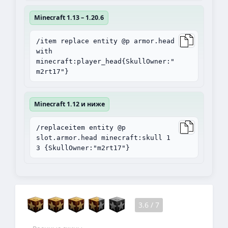
Minecraft 1.13 – 1.20.6
/item replace entity @p armor.head
with
minecraft:player_head{SkullOwner:"
m2rt17"}
Minecraft 1.12 и ниже
/replaceitem entity @p
slot.armor.head minecraft:skull 1
3 {SkullOwner:"m2rt17"}
3.6
/
7