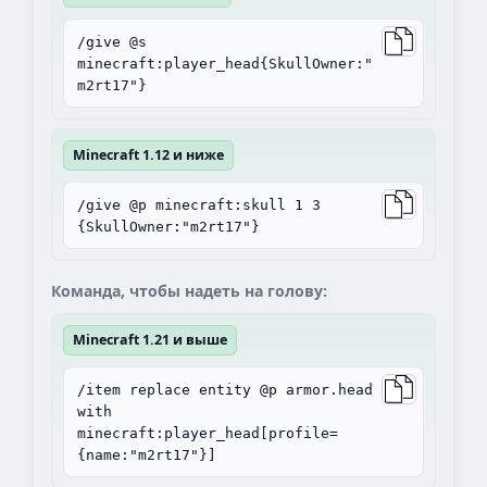
/give @s
minecraft:player_head{SkullOwner:"
m2rt17"}
Minecraft 1.12 и ниже
/give @p minecraft:skull 1 3
{SkullOwner:"m2rt17"}
Команда, чтобы надеть на голову:
Minecraft 1.21 и выше
/item replace entity @p armor.head
with
minecraft:player_head[profile=
{name:"m2rt17"}]