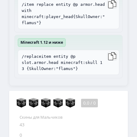
/item replace entity @p armor.head
with
minecraft:player_head{SkullOwner:"
flamus"}
Minecraft 1.12 и ниже
/replaceitem entity @p
slot.armor.head minecraft:skull 1
3 {SkullOwner:"flamus"}
0.0
/
0
Скины для Мальчиков
43
0