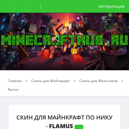
Авторизация
Главная
»
Скины для Майнкрафт
»
Скины для Мальчиков
»
flamus
СКИН ДЛЯ МАЙНКРАФТ ПО НИКУ
-
FLAMUS