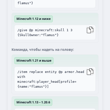
flamus"}
Minecraft 1.12 и ниже
/give @p minecraft:skull 1 3
{SkullOwner:"flamus"}
Команда, чтобы надеть на голову:
Minecraft 1.21 и выше
/item replace entity @p armor.head
with
minecraft:player_head[profile=
{name:"flamus"}]
Minecraft 1.13 – 1.20.6