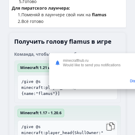
5.Готово
Для пиратского лаунчера:
1.Поменяй в лаунчере свой ник на
flamus
2.Всё готово
Получить голову flamus в игре
Команда, чтобы получить блок:
minecrafthub.ru
Would like to send you notifications
Minecraft 1.21 и выше
Di
/give @s
minecraft:player_head[profile=
{name:"flamus"}]
Minecraft 1.17 – 1.20.6
/give @s
minecraft:player_head{SkullOwner:"