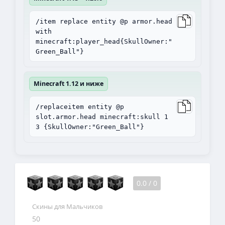
/item replace entity @p armor.head
with
minecraft:player_head{SkullOwner:"
Green_Ball"}
Minecraft 1.12 и ниже
/replaceitem entity @p
slot.armor.head minecraft:skull 1
3 {SkullOwner:"Green_Ball"}
0.0
/
0
Скины для Мальчиков
50