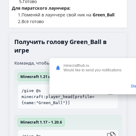
5.Готово
Для пиратского лаунчера:
1.Поменяй в лаунчере свой ник на
Green_Ball
2.Всё готово
Получить голову Green_Ball в
игре
Команда, чтобы получить блок:
minecrafthub.ru
Would like to send you notifications
Minecraft 1.21 и выше
Di
/give @s
minecraft:player_head[profile=
{name:"Green_Ball"}]
Minecraft 1.17 – 1.20.6