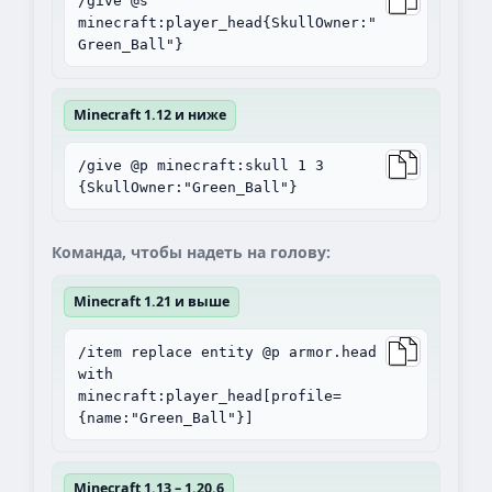
/give @s
minecraft:player_head{SkullOwner:"
Green_Ball"}
Minecraft 1.12 и ниже
/give @p minecraft:skull 1 3
{SkullOwner:"Green_Ball"}
Команда, чтобы надеть на голову:
Minecraft 1.21 и выше
/item replace entity @p armor.head
with
minecraft:player_head[profile=
{name:"Green_Ball"}]
Minecraft 1.13 – 1.20.6