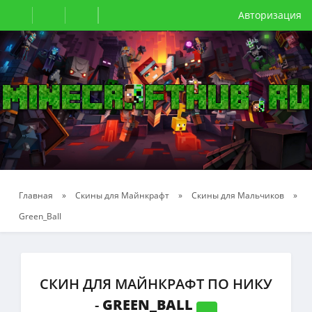
Авторизация
Главная
»
Скины для Майнкрафт
»
Скины для Мальчиков
»
Green_Ball
СКИН ДЛЯ МАЙНКРАФТ ПО НИКУ
-
GREEN_BALL