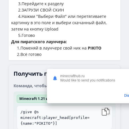
3.Перейдите к разделу
2.ЗАГРУЗИ СВОЙ СКИН
4.Нажми "Выбери Файл" или перетягиваете
картинку в это поле и выбери скачанный файл,
затем на кнопку Upload
5.Готово
Для пиратского лаунчера:
1.Поменяй в лаунчере свой ник на
PIKITO
2.Всё готово
Получить голову PIKITO в игре
minecrafthub.ru
Would like to send you notifications
Команда, чтобы получить блок:
Di
Minecraft 1.21 и выше
/give @s
minecraft:player_head[profile=
{name:"PIKITO"}]