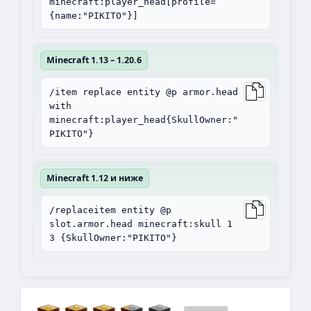
minecraft:player_head[profile=
{name:"PIKITO"}]
Minecraft 1.13 – 1.20.6
/item replace entity @p armor.head
with
minecraft:player_head{SkullOwner:"
PIKITO"}
Minecraft 1.12 и ниже
/replaceitem entity @p
slot.armor.head minecraft:skull 1
3 {SkullOwner:"PIKITO"}