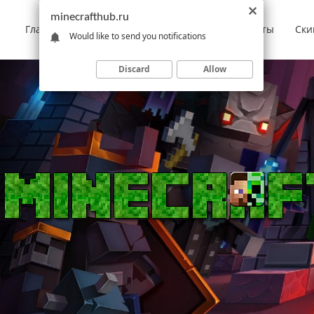
minecrafthub.ru
Главная
Моды
Скачать Minecraft
Карты
Ски
Would like to send you notifications
Discard
Allow