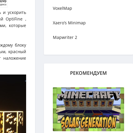
VoxelMap
ь и ускорить
 OptiFine ,
Xaero’s Minimap
ми, которые
Mapwriter 2
ждому блоку
ым, красный
т наложение
РЕКОМЕНДУЕМ