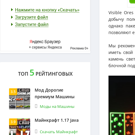
Visible Ore
добычу пол
однако пак
позволяют е
Мы рекомен
иметь свой 
камень све
блочной под
5
ТОП
РЕЙТИНГОВЫХ
Мод Дорогие
3.5
премиум Машины
Моды на Машины
Майнкрафт 1.17 Java
3.9
Скачать Майнкрафт