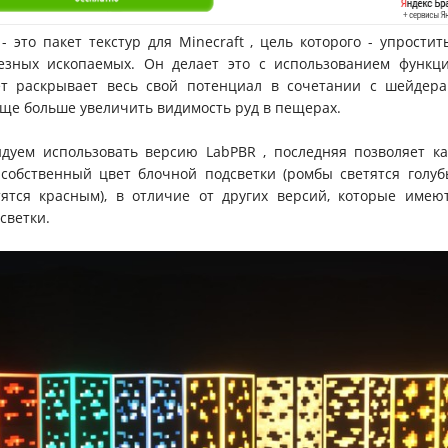
s - это пакет текстур для Minecraft , цель которого - упростит
езных ископаемых. Он делает это с использованием функций
ет раскрывает весь свой потенциал в сочетании с шейдера
ще больше увеличить видимость руд в пещерах.
дуем использовать версию LabPBR , последняя позволяет ка
собственный цвет блочной подсветки (ромбы светятся голуб
тятся красным), в отличие от других версий, которые имею
светки.