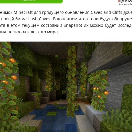
нимок Minecraft для грядущего обновления Caves and Cliffs доб
новый биом: Lush Caves. В конечном итоге они будут обнаруж
отя в этом текущем состоянии Snapshot их можно будет исслед
ния пользовательского мира.