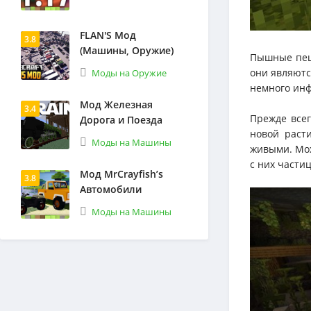
FLAN'S Мод
3.8
(Машины, Оружие)
Пышные пеще
они являютс
Моды на Оружие
немного инф
Мод Железная
3.4
Прежде всег
Дорога и Поезда
новой расти
Моды на Машины
живыми. Мох
с них части
Мод MrCrayfish’s
3.8
Автомобили
Моды на Машины