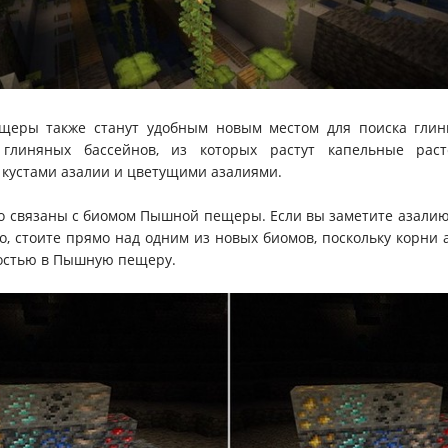
еры также станут удобным новым местом для поиска глин
глиняных бассейнов, из которых растут капельные раст
кустами азалии и цветущими азалиями.
о связаны с биомом Пышной пещеры. Если вы заметите азалию
о, стоите прямо над одним из новых биомов, поскольку корни 
остью в Пышную пещеру.