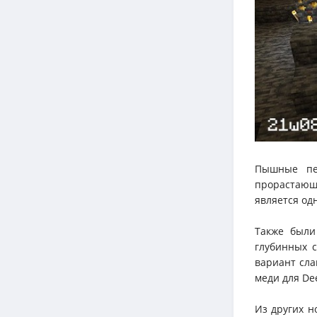
Пышные пе
прорастающ
является од
Также были
глубинных с
вариант сла
меди для De
Из других н