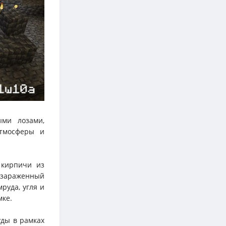
ми лозами,
атмосферы и
 кирпичи из
 зараженный
руда, угля и
мке.
уды в рамках