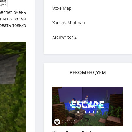
VoxelMap
авляет очень
ены во время
Xaero’s Minimap
овать только
Mapwriter 2
РЕКОМЕНДУЕМ