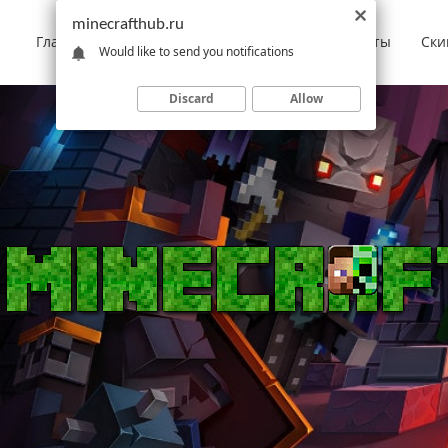
minecrafthub.ru
Главная
Моды
Скачать Minecraft
Карты
Ски
Would like to send you notifications
Discard
Allow