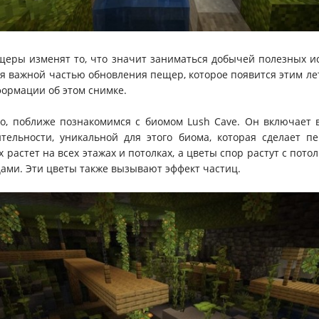
ры изменят то, что значит заниматься добычей полезных ис
я важной частью обновления пещер, которое появится этим ле
ормации об этом снимке.
о, поближе познакомимся с биомом Lush Cave. Он включает 
тельности, уникальной для этого биома, которая сделает п
 растет на всех этажах и потолках, а цветы спор растут с потол
цами. Эти цветы также вызывают эффект частиц.