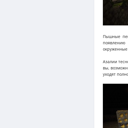
Пышные пещ
появлению 
окруженные 
Азалии тесн
вы, возможн
уходят полн