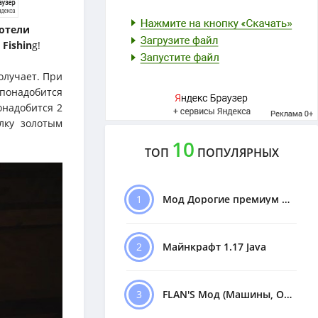
хотели
Fishin
g!
получает. При
 понадобится
онадобится 2
лку золотым
10
ТОП
ПОПУЛЯРНЫХ
1
Мод Дорогие премиум Машины
2
Майнкрафт 1.17 Java
3
FLAN'S Мод (Машины, Оружие)