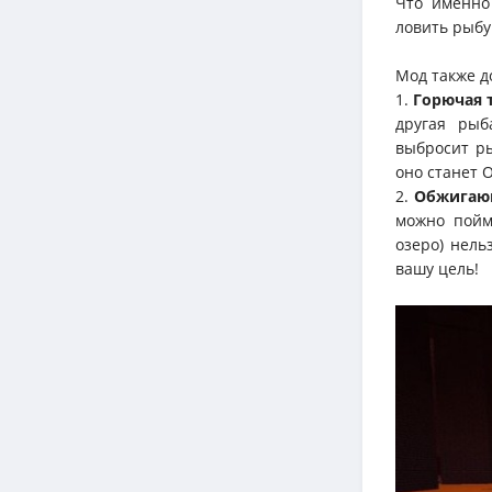
Что именно
ловить рыбу
Мод также д
1.
Горючая 
другая рыб
выбросит ры
оно станет 
2.
Обжигаю
можно пойм
озеро) нель
вашу цель!