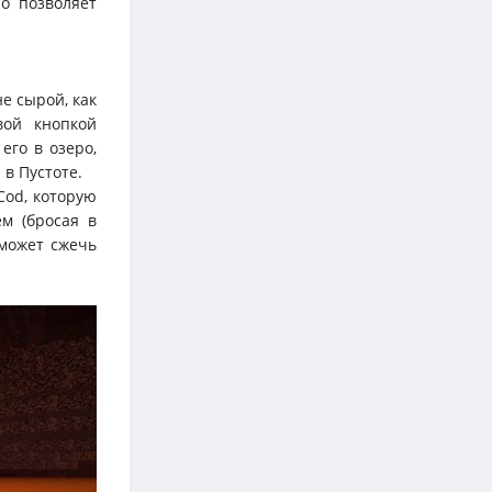
о позволяет
е сырой, как
вой кнопкой
его в озеро,
в Пустоте.
od, которую
м (бросая в
может сжечь