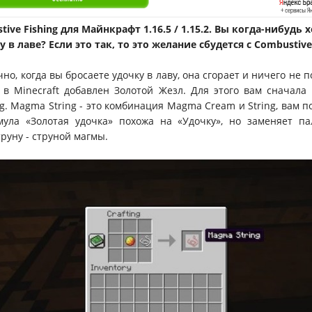
ive Fishing для Майнкрафт 1.16.5 / 1.15.2. Вы когда-нибудь 
 в лаве? Если это так, то это желание сбудется с Combustive 
но, когда вы бросаете удочку в лаву, она сгорает и ничего не 
в Minecraft добавлен Золотой Жезл. Для этого вам сначала
g. Magma String - это комбинация Magma Cream и String, вам п
мула «Золотая удочка» похожа на «Удочку», но заменяет па
труну - струной магмы.