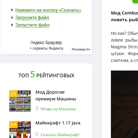
Мод Combust
ловить рыбу
Но как? Обыч
ловле рыбы 
Magma Strin
штуки. Фор
слитком, а с
5
ТОП
РЕЙТИНГОВЫХ
Мод Дорогие
3.5
премиум Машины
Моды на Машины
Майнкрафт 1.17 Java
3.9
Скачать Майнкрафт