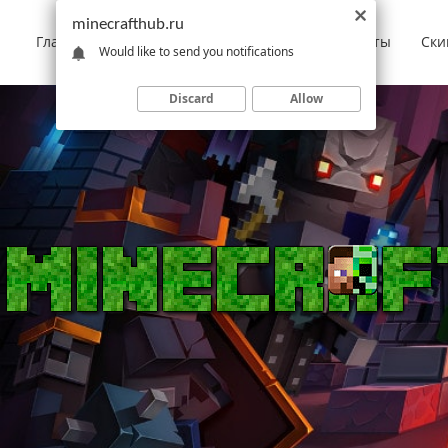
minecrafthub.ru
Главная
Моды
Скачать Minecraft
Карты
Ски
Would like to send you notifications
Discard
Allow