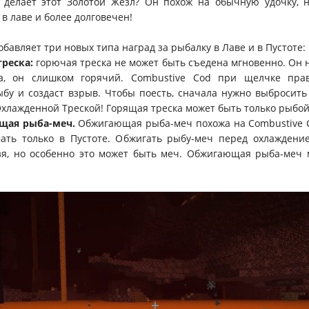
 делает этот Золотой Жезл? Он похож на обычную удочку, н
 в лаве и более долговечен!
обавляет три новых типа наград за рыбалку в Лаве и в Пустоте:
треска:
горючая треска не может быть съедена мгновенно. Он н
а, он слишком горячий. Combustive Cod при щелчке пра
бу и создаст взрыв. Чтобы поесть, сначала нужно выбросить 
Охлажденной Треской! Горящая треска может быть только рыбой 
щая рыба-меч.
Обжигающая рыба-меч похожа на Combustive C
ать только в Пустоте. Обжигать рыбу-меч перед охлаждение
зя, но особенно это может быть меч. Обжигающая рыба-меч 