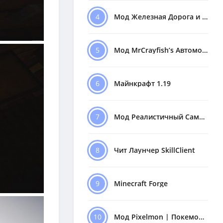
4
Мод Железная Дорога и Поезда
5
Мод MrCrayfish’s Автомобили
6
Майнкрафт 1.19
7
Мод Реалистичный Самолёт
8
Чит Лаунчер SkillClient
9
Minecraft Forge
10
Мод Pixelmon | Покемоны