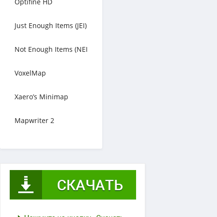
Optifine HD
Just Enough Items (JEI)
Not Enough Items (NEI
VoxelMap
Xaero’s Minimap
Mapwriter 2