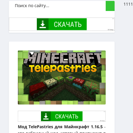
1111
Мод TelePastries для Майнкрафт 1.16.5
-