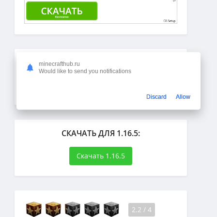
СКАЧАТЬ ЯНДЕКС СЕРВИСЫ 0+:
minecrafthub.ru
Would like to send you notifications
Скачать
Discard
Allow
СКАЧАТЬ ДЛЯ 1.16.5:
Скачать 1.16.5
2.2
/
4