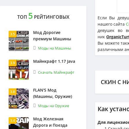
5
ТОП
РЕЙТИНГОВЫХ
Если Вы девуш
нашего сайта
С
девушек во в
Мод Дорогие
3.5
ник
OrganicTur
премиум Машины
Вы можете такж
Моды на Машины
различными ани
Майнкрафт 1.17 Java
3.9
Скачать Майнкрафт
СКИН С Н
FLAN'S Мод
3.8
(Машины, Оружие)
Моды на Оружие
Как устан
Мод Железная
3.4
Для лицензион
Дорога и Поезда
1.Cкачай ск