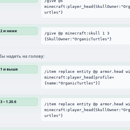
/give @s
minecraft:player_head{SkullOwner:"Or
urtles"}
12 и ниже
/give @p minecraft:skull 1 3
{SkullOwner:"OrganicTurtles"}
бы надеть на голову:
.21 и выше
/item replace entity @p armor.head w
minecraft:player_head[profile=
{name:"OrganicTurtles"}]
3 – 1.20.6
/item replace entity @p armor.head w
minecraft:player_head{SkullOwner:"Or
urtles"}