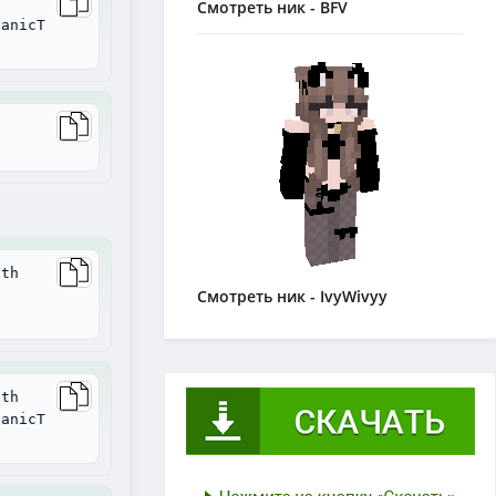
Смотреть ник - BFV
ganicT
ith
Смотреть ник - IvyWivyy
ith
ganicT