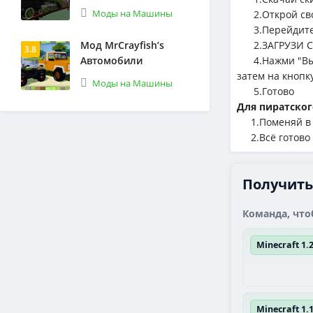
Моды на Машины
2.Открой сво
3.Перейдите 
Мод MrCrayfish’s
2.ЗАГРУЗИ С
3.8
Автомобили
4.Нажми "Выбе
затем на кнопк
Моды на Машины
5.Готово
Для пиратског
1.Поменяй в л
2.Всё готово
Получить 
Команда, что
Minecraft 1
Minecraft 1.1