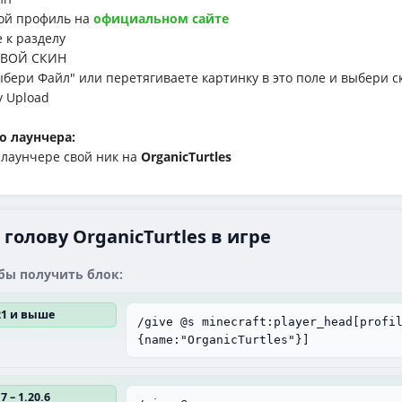
й профиль на
официальном сайте
к разделу
ВОЙ СКИН
ри Файл" или перетягиваете картинку в это поле и выбери с
у Upload
о лаунчера:
аунчере свой ник на
OrganicTurtles
голову OrganicTurtles в игре
бы получить блок:
.21 и выше
/give @s minecraft:player_head[profi
{name:"OrganicTurtles"}]
7 – 1.20.6