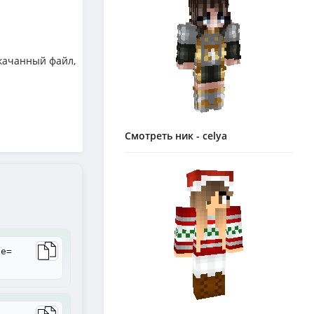
качанный файл,
Смотреть ник - celya
le=