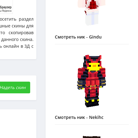
осетить раздел
шные скины для
то скопировав
Смотреть ник - Gindu
 данного скина.
ь онлайн в 3Д с
Надеть скин
Смотреть ник - Nekihc