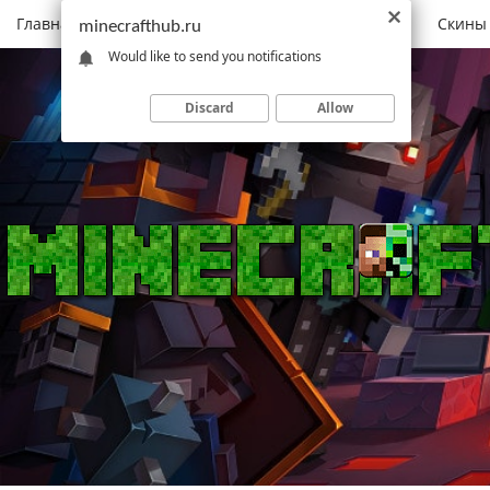
Главная
Моды
Скачать Minecraft
Карты
Скины
minecrafthub.ru
Would like to send you notifications
Discard
Allow