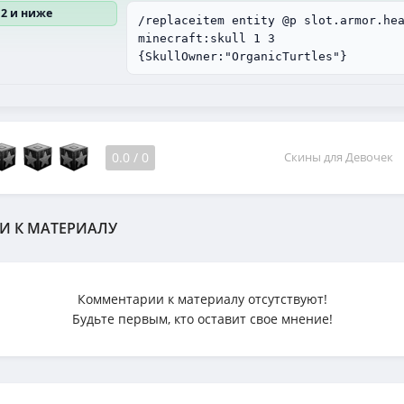
12 и ниже
/replaceitem entity @p slot.armor.he
minecraft:skull 1 3
{SkullOwner:"OrganicTurtles"}
0.0
/
0
Скины для Девочек
И К МАТЕРИАЛУ
Комментарии к материалу отсутствуют!
Будьте первым, кто оставит свое мнение!