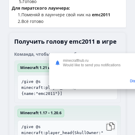
5.Готово
Для пиратского лаунчера:
1.Поменяй в лаунчере свой ник на
emc2011
2.Всё готово
Получить голову emc2011 в игре
Команда, чтобы получить блок:
minecrafthub.ru
Would like to send you notifications
Minecraft 1.21 и выше
Di
/give @s
minecraft:player_head[profile=
{name:"emc2011"}]
Minecraft 1.17 – 1.20.6
/give @s
minecraft:player_head{SkullOwner:"