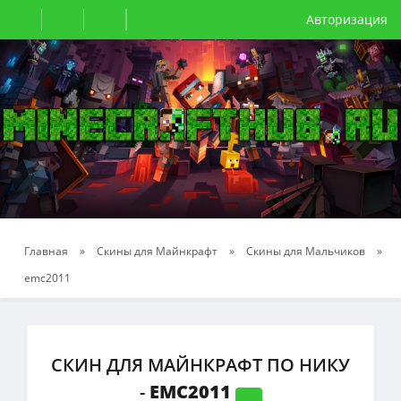
Авторизация
Главная
»
Скины для Майнкрафт
»
Скины для Мальчиков
»
emc2011
СКИН ДЛЯ МАЙНКРАФТ ПО НИКУ
-
EMC2011