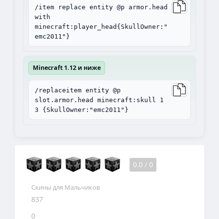
/item replace entity @p armor.head
with
minecraft:player_head{SkullOwner:"
emc2011"}
Minecraft 1.12 и ниже
/replaceitem entity @p
slot.armor.head minecraft:skull 1
3 {SkullOwner:"emc2011"}
0.0
/
0
Скины для Мальчиков
837
0