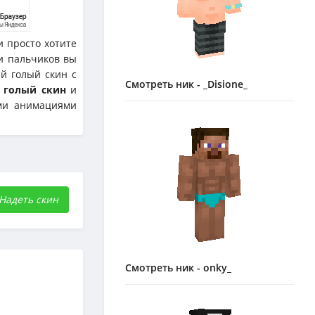
и просто хотите
 и пальчиков вы
й голый скин с
Смотреть ник - _Disione_
ь
голый скин
и
ыми анимациями
Надеть скин
Смотреть ник - onky_