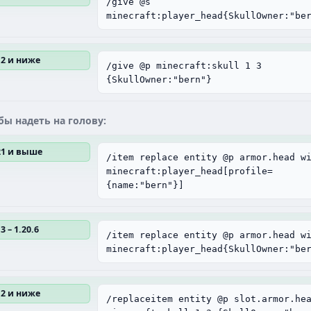
/give @s
minecraft:player_head{SkullOwner:"be
12 и ниже
/give @p minecraft:skull 1 3
{SkullOwner:"bern"}
бы надеть на голову:
.21 и выше
/item replace entity @p armor.head w
minecraft:player_head[profile=
{name:"bern"}]
3 – 1.20.6
/item replace entity @p armor.head w
minecraft:player_head{SkullOwner:"be
12 и ниже
/replaceitem entity @p slot.armor.he