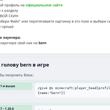
й профиль на
официальном сайте
к разделу
ВОЙ СКИН
ри Файл" или перетягиваете картинку в это поле и выбери с
у Upload
о лаунчера:
аунчере свой ник на
bern
голову bern в игре
бы получить блок:
.21 и выше
/give @s minecraft:player_head[profi
{name:"bern"}]
7 – 1.20.6