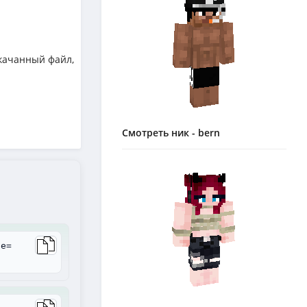
качанный файл,
Смотреть ник - bern
le=