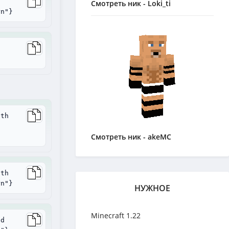
Смотреть ник - Loki_ti
rn"}
ith
Смотреть ник - akeMC
ith
rn"}
НУЖНОЕ
Minecraft 1.22
ad