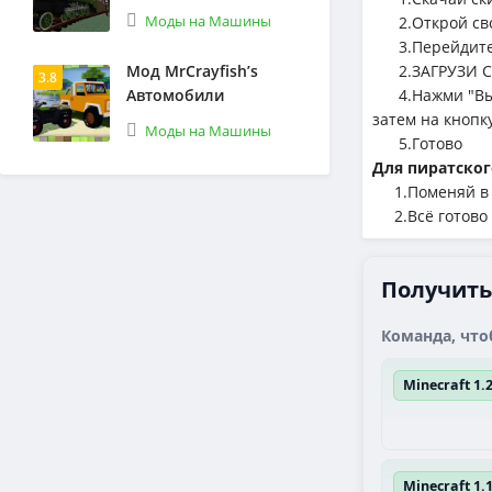
Моды на Машины
2.Открой сво
3.Перейдите 
Мод MrCrayfish’s
2.ЗАГРУЗИ С
3.8
Автомобили
4.Нажми "Выбе
затем на кнопк
Моды на Машины
5.Готово
Для пиратског
1.Поменяй в л
2.Всё готово
Получить 
Команда, что
Minecraft 1
Minecraft 1.1