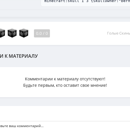
minecraft:skull 1 3 {SkullOwner:"ber
0.0
/
0
Голые Скин
И К МАТЕРИАЛУ
Комментарии к материалу отсутствуют!
Будьте первым, кто оставит свое мнение!