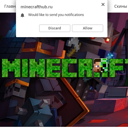
Главная
Моды
Скачать Minecraft
Карты
Скины
minecrafthub.ru
Would like to send you notifications
Discard
Allow