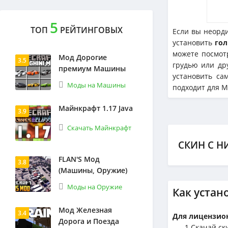
5
ТОП
РЕЙТИНГОВЫХ
Если вы неорди
установить
гол
можете посмот
Мод Дорогие
3.5
грудью или др
премиум Машины
установить са
Моды на Машины
подходит для Mi
Майнкрафт 1.17 Java
3.9
Скачать Майнкрафт
СКИН С Н
FLAN'S Мод
3.8
(Машины, Оружие)
Моды на Оружие
Как устан
Мод Железная
3.4
Для лицензион
Дорога и Поезда
1.Cкачай ск