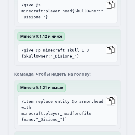
/give @s
minecraft:player_head{SkullOwner:"
_Disione_"}
Minecraft 1.12 и ниже
/give @p minecraft:skull 1 3
{SkullOwner:"_Disione_"}
Команда, чтобы надеть на голову:
Minecraft 1.21 и выше
/item replace entity @p armor.head
with
minecraft:player_head[profile=
{name:"_Disione_"}]