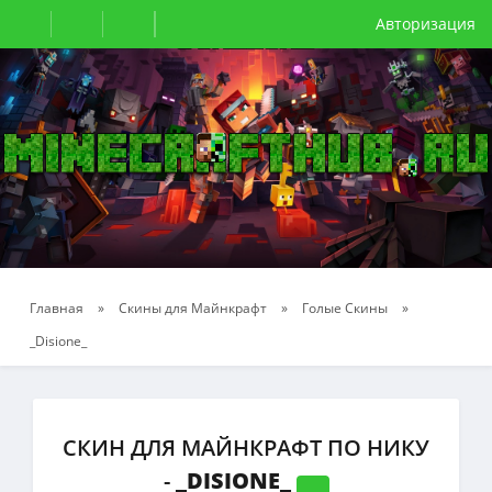
Авторизация
Главная
»
Скины для Майнкрафт
»
Голые Скины
»
_Disione_
СКИН ДЛЯ МАЙНКРАФТ ПО НИКУ
-
_DISIONE_