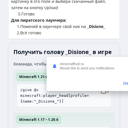
картинку в это поле и выбери скачанный файл,
затем на кнопку Upload
5.Готово
Для пиратского лаунчера:
1.Поменяй в лаунчере свой ник на
_Disione_
2.Всё готово
Получить голову _Disione_ в игре
Команда, чтобы получить блок:
minecrafthub.ru
Would like to send you notifications
Minecraft 1.21 и выше
Di
/give @s
minecraft:player_head[profile=
{name:"_Disione_"}]
Minecraft 1.17 – 1.20.6