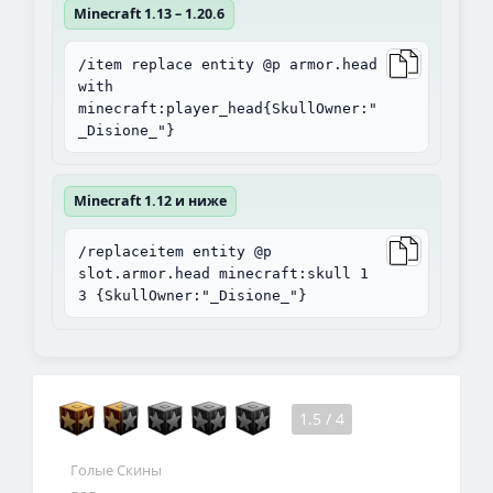
Minecraft 1.13 – 1.20.6
/item replace entity @p armor.head
with
minecraft:player_head{SkullOwner:"
_Disione_"}
Minecraft 1.12 и ниже
/replaceitem entity @p
slot.armor.head minecraft:skull 1
3 {SkullOwner:"_Disione_"}
1.5
/
4
Голые Скины