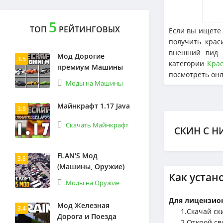
5
ТОП
РЕЙТИНГОВЫХ
Если вы ищете 
получить кра
внешний вид 
Мод Дорогие
3.5
категории
Кра
премиум Машины
посмотреть онл
Моды на Машины
Майнкрафт 1.17 Java
3.9
Скачать Майнкрафт
СКИН С Н
FLAN'S Мод
3.8
(Машины, Оружие)
Как устан
Моды на Оружие
Для лицензион
Мод Железная
3.4
1.Cкачай ск
Дорога и Поезда
2.Открой сво