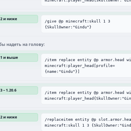
minecraft:player_head{SkullOwner:"Gi
12 и ниже
/give @p minecraft:skull 1 3
{SkullOwner:"Gindu"}
бы надеть на голову:
.21 и выше
/item replace entity @p armor.head w
minecraft:player_head[profile=
{name:"Gindu"}]
3 – 1.20.6
/item replace entity @p armor.head w
minecraft:player_head{SkullOwner:"Gi
12 и ниже
/replaceitem entity @p slot.armor.he
minecraft:skull 1 3 {SkullOwner:"Gin