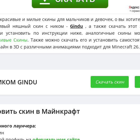
красивые и милые скины для мальчиков и девочек, о вы хотит
сивый няшный скин с ником -
Gindu
, а также скачать этот
и установить по инструкции ниже, аналогичные скины мо
сивые Скины
. Также можно скачать его и установить самостоя
айн в 3D с различными анимациями подходит для Minecraft 26.2 
ИКОМ GINDU
Скачать скин
овить скин в Майнкрафт
ного лаунчера:
ин
й профиль на
официальном сайте