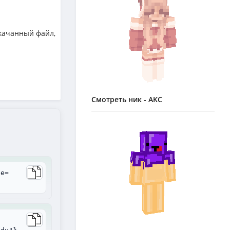
качанный файл,
Смотреть ник - AKC
le=