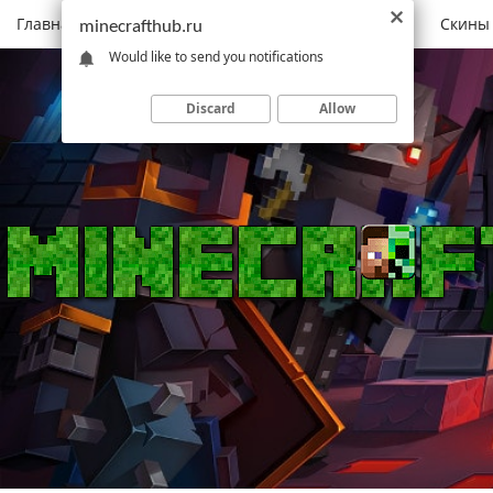
Главная
Моды
Скачать Minecraft
Карты
Скины
minecrafthub.ru
Would like to send you notifications
Discard
Allow