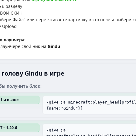
к разделу
ВОЙ СКИН
ри Файл" или перетягиваете картинку в это поле и выбери с
у Upload
о лаунчера:
аунчере свой ник на
Gindu
голову Gindu в игре
бы получить блок:
.21 и выше
/give @s minecraft:player_head[profi
{name:"Gindu"}]
7 – 1.20.6
/give @s