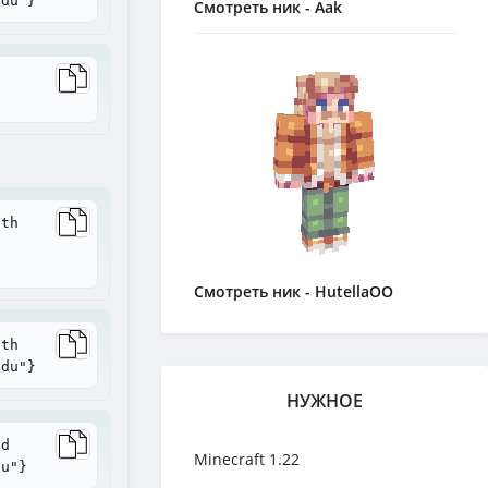
ndu"}
Смотреть ник - Aak
ith
Смотреть ник - HutellaOO
ith
ndu"}
НУЖНОЕ
ad
Minecraft 1.22
du"}