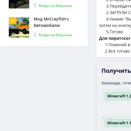
Моды на Машины
3.Перейдите 
2.ЗАГРУЗИ С
Мод MrCrayfish’s
4.Нажми "Выбе
3.8
Автомобили
затем на кнопк
5.Готово
Моды на Машины
Для пиратског
1.Поменяй в л
2.Всё готово
Получить 
Команда, что
Minecraft 1
Minecraft 1.1