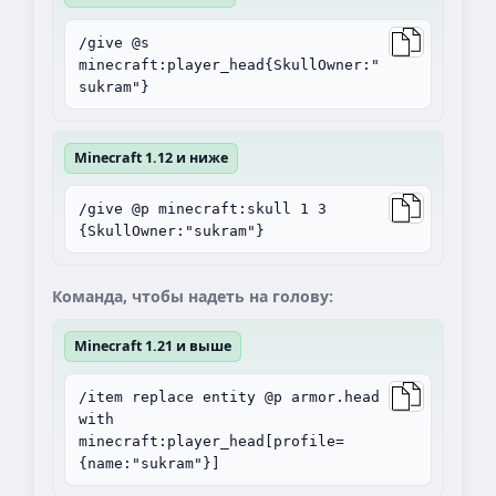
/give @s
minecraft:player_head{SkullOwner:"
sukram"}
Minecraft 1.12 и ниже
/give @p minecraft:skull 1 3
{SkullOwner:"sukram"}
Команда, чтобы надеть на голову:
Minecraft 1.21 и выше
/item replace entity @p armor.head
with
minecraft:player_head[profile=
{name:"sukram"}]