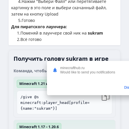
4.Нажми "Выбери Файл" или перетягиваете
картинку в это поле и выбери скачанный файл,
затем на кнопку Upload
5.Готово
Для пиратского лаунчера:
1.Поменяй в лаунчере свой ник на
sukram
2.Всё готово
Получить голову sukram в игре
minecrafthub.ru
Команда, чтобы получить блок:
Would like to send you notifications
Minecraft 1.21 и выше
Di
/give @s
minecraft:player_head[profile=
{name:"sukram"}]
Minecraft 1.17 – 1.20.6