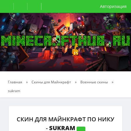
Авторизация
Главная
»
Скины для Майнкрафт
»
Военные скины
»
sukram
СКИН ДЛЯ МАЙНКРАФТ ПО НИКУ
-
SUKRAM