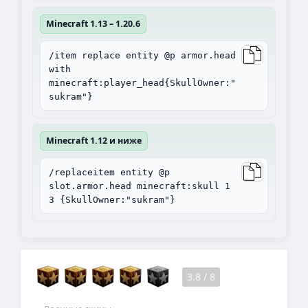
Minecraft 1.13 – 1.20.6
/item replace entity @p armor.head
with
minecraft:player_head{SkullOwner:"
sukram"}
Minecraft 1.12 и ниже
/replaceitem entity @p
slot.armor.head minecraft:skull 1
3 {SkullOwner:"sukram"}
3.8
/
8